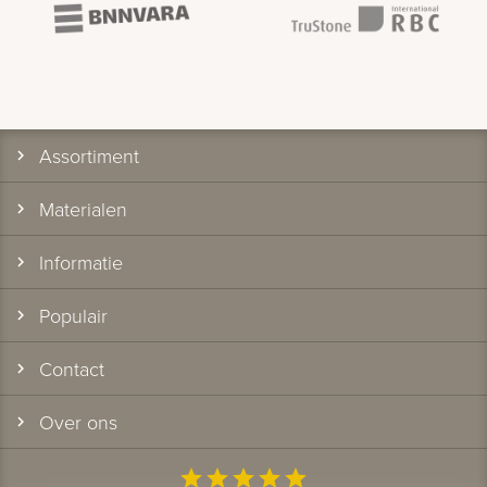
Assortiment
Materialen
Informatie
Populair
Contact
Over ons
star
star
star
star
star