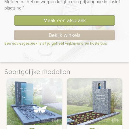
Meteen na het ontwerpen krijgt u een prijsopgave inclusief
plaatsing.”
Maak een afspraak
Bekijk winkels
Een adviesgesprek is altijd geheel vrijblijvend en kosteloos
Soortgelijke modellen
Grafmonument met
Zacht grijs gedenkteken