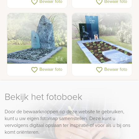
favorite_border
favorite_border
Bewaar foto
Bewaar foto
vlinders van RVS
met glasdecoraties
Grijs-blauwe ruwe
Grafsteen met kleuren
favorite_border
favorite_border
Bewaar foto
Bewaar foto
grafsteen
van de oceaan
Bekijk het fotoboek
Door de bewaarknoppen op deze website te gebruiken,
kunt u uw eigen fotomap samenstellen. Deze kunt u
vervolgens digitaal opslaan ter inspiratie of voor als u bij ons
komt oriënteren.