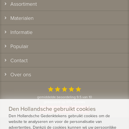
Assortiment
Materialen
Informatie
Populair
Contact
Over ons
star
star
star
star
star
gemiddelde beoordeling 9.5 van 10
gebaseerd op 1175 reviews
Den Hollandsche gebruikt cookies
Bekijk alle klantervaringen
Den Hollandsche Gedenktekens gebruikt cookies om de
website te analyseren en voor de personalisatie van
© 2026 - Den Hollandsche Gedenktekens
advertenties. Dankzij de cookies kunnen wij uw persoonlijke