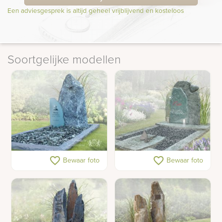
Een adviesgesprek is altijd geheel vrijblijvend en kosteloos
Soortgelijke modellen
Grijs-blauwe ruwe
Gedenkmonument met
favorite_border
favorite_border
Bewaar foto
Bewaar foto
grafsteen
hart