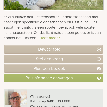
Bekijk
ook:
Er zijn talloze natuursteensoorten. Iedere steensoort met
haar eigen specifieke eigenschappen en uitstraling. Ons
assortiment natuursteen soorten bevat ook vele soorten
licht natuursteen. Omdat licht natuursteen poreuzer is dan
donker natuursteen ...
lees meer >
Bewaar foto
Stel
een
vraag
Plan
een
bezoek
Prijsinformatie aanvragen
Wilt u advies?
Bel ons
op
0481 - 371 333
.
We voorzien u graag van advies.