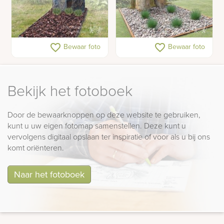
Leisteen zuilen
Versteend hout als
favorite_border
favorite_border
Bewaar foto
Bewaar foto
grafmonument
grafmonument
Bekijk het fotoboek
Door de bewaarknoppen op deze website te gebruiken,
kunt u uw eigen fotomap samenstellen. Deze kunt u
vervolgens digitaal opslaan ter inspiratie of voor als u bij ons
komt oriënteren.
Naar het fotoboek