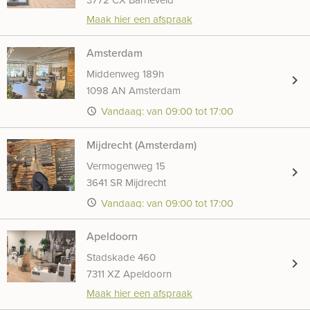
Maak hier een afspraak
Amsterdam
Middenweg 189h
chevron_right
1098 AN Amsterdam
Vandaag: van 09:00 tot 17:00
access_time
Mijdrecht (Amsterdam)
Vermogenweg 15
chevron_right
3641 SR Mijdrecht
Vandaag: van 09:00 tot 17:00
access_time
Apeldoorn
Stadskade 460
chevron_right
7311 XZ Apeldoorn
Maak hier een afspraak