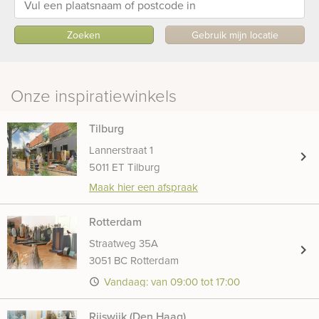
Zoeken
Gebruik mijn locatie
Onze inspiratiewinkels
Tilburg
Lannerstraat 1
chevron_right
5011 ET Tilburg
Maak hier een afspraak
Rotterdam
Straatweg 35A
chevron_right
3051 BC Rotterdam
Vandaag: van 09:00 tot 17:00
access_time
Rijswijk (Den Haag)