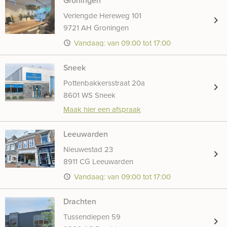
Verlengde Hereweg 101
chevron_right
9721 AH Groningen
Vandaag: van 09:00 tot 17:00
access_time
Sneek
Pottenbakkersstraat 20a
chevron_right
8601 WS Sneek
Maak hier een afspraak
Leeuwarden
Nieuwestad 23
chevron_right
8911 CG Leeuwarden
Vandaag: van 09:00 tot 17:00
access_time
Drachten
Tussendiepen 59
chevron_right