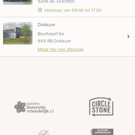
9206 AC Drachten
Vandaag: van 09:00 tot 17:00
access_time
Dokkum
Beurtvaart 6a
chevron_right
9101 RB Dokkum
Maak hier een afspraak