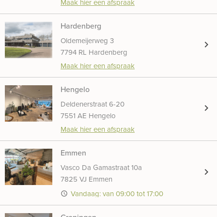
Maak hier een afspraak
Hardenberg
Oldemeijerweg 3
chevron_right
7794 RL Hardenberg
Maak hier een afspraak
Hengelo
Deldenerstraat 6-20
chevron_right
7551 AE Hengelo
Maak hier een afspraak
Emmen
Vasco Da Gamastraat 10a
chevron_right
7825 VJ Emmen
Vandaag: van 09:00 tot 17:00
access_time
Groningen