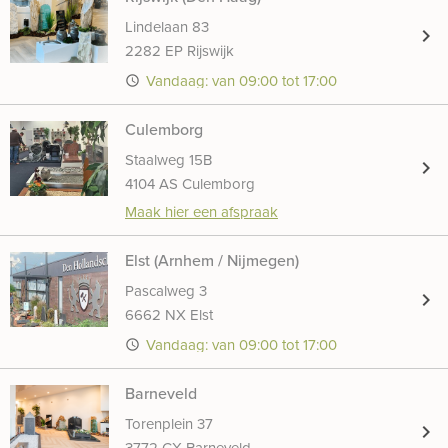
Lindelaan 83
chevron_right
2282 EP Rijswijk
Vandaag: van 09:00 tot 17:00
access_time
Culemborg
Staalweg 15B
chevron_right
4104 AS Culemborg
Maak hier een afspraak
Elst (Arnhem / Nijmegen)
Pascalweg 3
chevron_right
6662 NX Elst
Vandaag: van 09:00 tot 17:00
access_time
Barneveld
Torenplein 37
chevron_right
3772 CX Barneveld