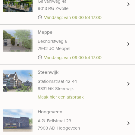
Galvaniweg 4a
chevron_right
8013 RG Zwolle
Vandaag: van 09:00 tot 17:00
access_time
Meppel
Eekhorstweg 6
chevron_right
7942 JC Meppel
Vandaag: van 09:00 tot 17:00
access_time
Steenwijk
Stationsstraat 42-44
chevron_right
8331 GK Steenwijk
Maak hier een afspraak
Hoogeveen
A.G. Bellstraat 23
chevron_right
7903 AD Hoogeveen