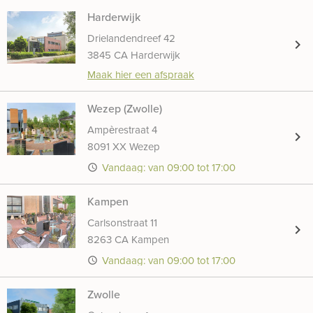
Harderwijk
Drielandendreef 42
chevron_right
3845 CA Harderwijk
Maak hier een afspraak
Wezep (Zwolle)
Ampèrestraat 4
chevron_right
8091 XX Wezep
Vandaag: van 09:00 tot 17:00
access_time
Kampen
Carlsonstraat 11
chevron_right
8263 CA Kampen
Vandaag: van 09:00 tot 17:00
access_time
Zwolle