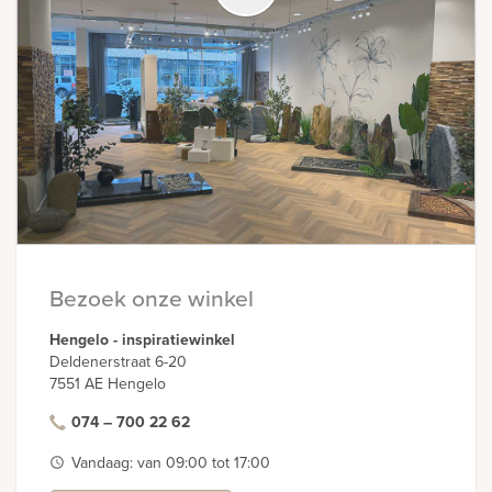
Bekijk
ook:
Bezoek onze winkel
Hengelo - inspiratiewinkel
Deldenerstraat 6-20
7551 AE Hengelo
074 – 700 22 62
Vandaag: van 09:00 tot 17:00
access_time