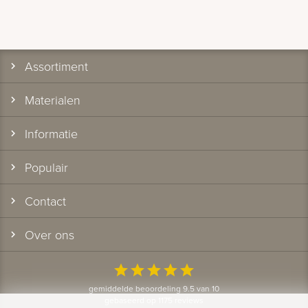
Assortiment
Materialen
Informatie
Populair
Contact
Over ons
star
star
star
star
star
gemiddelde beoordeling 9.5 van 10
gebaseerd op 1175 reviews