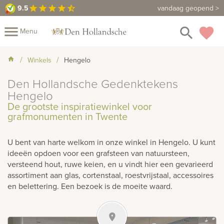
9.5
9.5
Maak een vrijblijvende afspraak
vandaag geopend >
star
star
star
star
star_half
close
menu
search
favorite
Menu
Mijn
Winkels
Hengelo
Assortiment
Den Hollandsche Gedenktekens
Fotoboek
Informatie
Fotomap
Hengelo
De grootste inspiratiewinkel voor
Prijzen
Over
grafmonumenten in Twente
ons
Winkels
Contact
U bent van harte welkom in onze winkel in Hengelo. U kunt
ideeën opdoen voor een grafsteen van natuursteen,
versteend hout, ruwe keien, en u vindt hier een gevarieerd
assortiment aan glas, cortenstaal, roestvrijstaal, accessoires
en belettering. Een bezoek is de moeite waard.