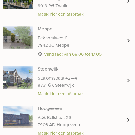
chevron_right
8013 RG Zwolle
Maak hier een afspraak
Meppel
Eekhorstweg 6
chevron_right
7942 JC Meppel
Vandaag: van 09:00 tot 17:00
access_time
Steenwijk
Stationsstraat 42-44
chevron_right
8331 GK Steenwijk
Maak hier een afspraak
Hoogeveen
A.G. Bellstraat 23
chevron_right
7903 AD Hoogeveen
Maak hier een afspraak