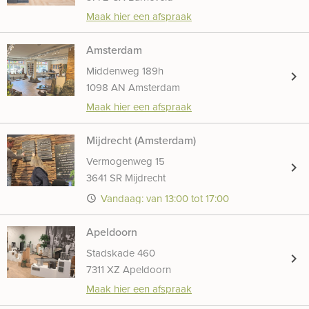
Maak hier een afspraak
Amsterdam
Middenweg 189h
chevron_right
1098 AN Amsterdam
Maak hier een afspraak
Mijdrecht (Amsterdam)
Vermogenweg 15
chevron_right
3641 SR Mijdrecht
Vandaag: van 13:00 tot 17:00
access_time
Apeldoorn
Stadskade 460
chevron_right
7311 XZ Apeldoorn
Maak hier een afspraak