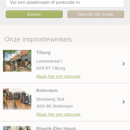
Zoeken
Gebruik mijn locatie
Onze inspiratiewinkels
Tilburg
Lannerstraat 1
chevron_right
5011 ET Tilburg
Maak hier een afspraak
Rotterdam
Straatweg 35A
chevron_right
3051 BC Rotterdam
Maak hier een afspraak
Rijswijk (Den Haag)