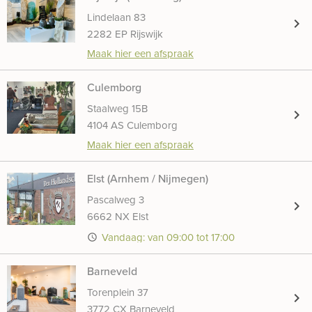
Lindelaan 83
chevron_right
2282 EP Rijswijk
Maak hier een afspraak
Culemborg
Staalweg 15B
chevron_right
4104 AS Culemborg
Maak hier een afspraak
Elst (Arnhem / Nijmegen)
Pascalweg 3
chevron_right
6662 NX Elst
Vandaag: van 09:00 tot 17:00
access_time
Barneveld
Torenplein 37
chevron_right
3772 CX Barneveld