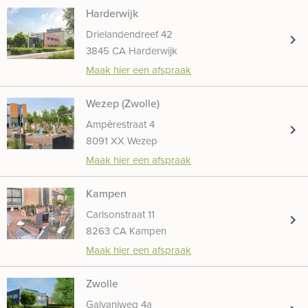
Harderwijk
Drielandendreef 42
chevron_right
3845 CA Harderwijk
Maak hier een afspraak
Wezep (Zwolle)
Ampèrestraat 4
chevron_right
8091 XX Wezep
Maak hier een afspraak
Kampen
Carlsonstraat 11
chevron_right
8263 CA Kampen
Maak hier een afspraak
Zwolle
Galvaniweg 4a