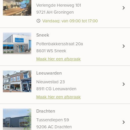
Verlengde Hereweg 101
chevron_right
9721 AH Groningen
Vandaag: van 09:00 tot 17:00
access_time
Sneek
Pottenbakkersstraat 20a
chevron_right
8601 WS Sneek
Maak hier een afspraak
Leeuwarden
Nieuwestad 23
chevron_right
8911 CG Leeuwarden
Maak hier een afspraak
Drachten
Tussendiepen 59
chevron_right
9206 AC Drachten