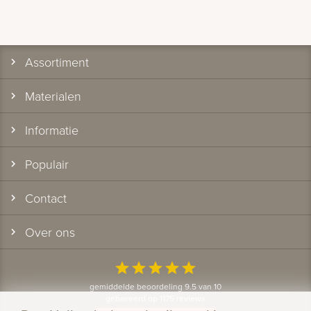
Assortiment
Materialen
Informatie
Populair
Contact
Over ons
star
star
star
star
star
gemiddelde beoordeling 9.5 van 10
gebaseerd op 1175 reviews