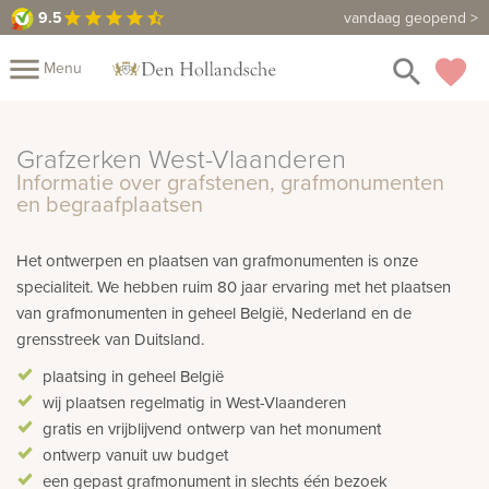
9.5
9.5
Maak een vrijblijvende afspraak
vandaag geopend >
star
star
star
star
star_half
close
menu
search
favorite
Menu
Mijn
Assortiment
Grafzerken West-Vlaanderen
Informatie over grafstenen, grafmonumenten
Fotoboek
Informatie
Fotomap
en begraafplaatsen
Prijzen
Over
Het ontwerpen en plaatsen van grafmonumenten is onze
ons
Winkels
Contact
specialiteit. We hebben ruim 80 jaar ervaring met het plaatsen
van grafmonumenten in geheel België, Nederland en de
grensstreek van Duitsland.
plaatsing in geheel België
wij plaatsen regelmatig in West-Vlaanderen
gratis en vrijblijvend ontwerp van het monument
ontwerp vanuit uw budget
een gepast grafmonument in slechts één bezoek