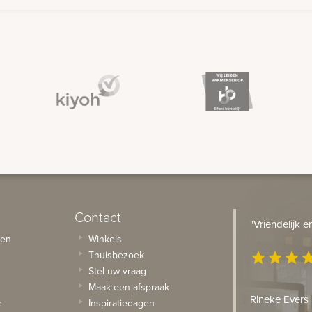
Contact
"Vriendelijk 
sen
Winkels
Thuisbezoek
star
star
star
st
Stel uw vraag
Maak een afspraak
Rineke Evers
e
Inspiratiedagen