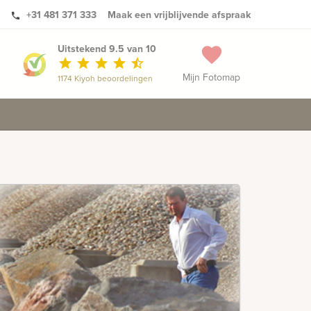
+31 481 371 333
Maak een vrijblijvende afspraak
phone
Uitstekend 9.5 van 10
favorite
star
star
star
star
star_half
Mijn Fotomap
1174 Kiyoh beoordelingen