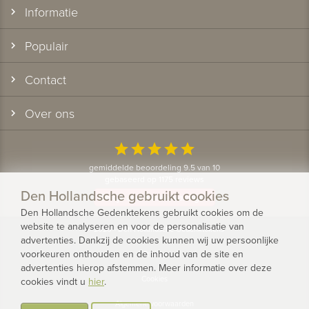
Informatie
Populair
Contact
Over ons
star
star
star
star
star
gemiddelde beoordeling 9.5 van 10
gebaseerd op 1175 reviews
Den Hollandsche gebruikt cookies
Bekijk alle klantervaringen
Den Hollandsche Gedenktekens gebruikt cookies om de
website te analyseren en voor de personalisatie van
© 2026 - Den Hollandsche Gedenktekens
advertenties. Dankzij de cookies kunnen wij uw persoonlijke
voorkeuren onthouden en de inhoud van de site en
Privacy
advertenties hierop afstemmen. Meer informatie over deze
Cookies
cookies vindt u
hier
.
Algemene voorwaarden