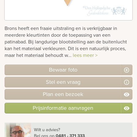
Bekijk
ook:
Brons heeft een fraaie uitstraling en is verkrijgbaar in
meerdere kleurtinten door de toepassing van een
patinabad. Bij langdurige blootstelling aan de buitenlucht
kan het materiaal verkleuren. Dit is een natuurlijk proces,
maar het materiaal behoudt w...
lees meer >
Bewaar foto
Stel
een
vraag
Plan
een
bezoek
Prijsinformatie aanvragen
Wilt u advies?
Bel ons
op
0481 - 371 333
.