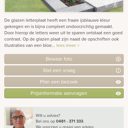
Bekijk
ook:
De glazen letterplaat heeft een fraaie ijsblauwe kleur
gekregen en is bijna compleet ondoorzichtig gemaakt.
Door hierop de letters weer uit te sparen ontstaat een goed
contrast. Op de glazen plaat zijn naast de opschriften ook
illustraties van een bloe...
lees meer >
Bewaar foto
Stel
een
vraag
Plan
een
bezoek
Prijsinformatie aanvragen
Wilt u advies?
Bel ons
op
0481 - 371 333
.
We voorzien u graag van advies.