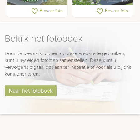
Grafsteen met
Grafsteen met glasprint
favorite_border
favorite_border
Bewaar foto
Bewaar foto
matblauwe glasplaat
foto
Bekijk het fotoboek
Door de bewaarknoppen op deze website te gebruiken,
kunt u uw eigen fotomap samenstellen. Deze kunt u
vervolgens digitaal opslaan ter inspiratie of voor als u bij ons
komt oriënteren.
Naar het fotoboek