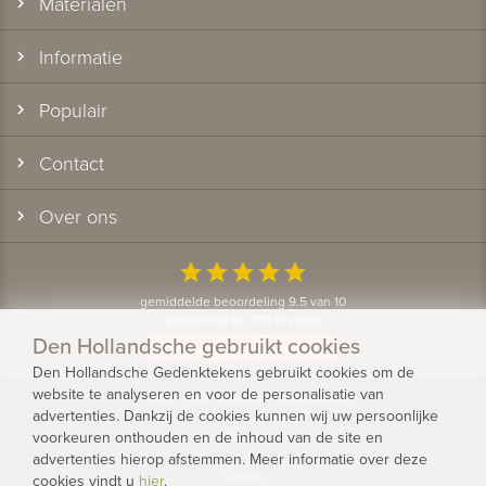
Materialen
Informatie
Populair
Contact
Over ons
star
star
star
star
star
gemiddelde beoordeling 9.5 van 10
gebaseerd op 1175 reviews
Den Hollandsche gebruikt cookies
Bekijk alle klantervaringen
Den Hollandsche Gedenktekens gebruikt cookies om de
website te analyseren en voor de personalisatie van
© 2026 - Den Hollandsche Gedenktekens
advertenties. Dankzij de cookies kunnen wij uw persoonlijke
voorkeuren onthouden en de inhoud van de site en
Privacy
advertenties hierop afstemmen. Meer informatie over deze
Cookies
cookies vindt u
hier
.