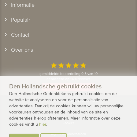
Informatie
Populair
Contact
Over ons
star
star
star
star
star
gemiddelde beoordeling 9.5 van 10
gebaseerd op 1174 reviews
Den Hollandsche gebruikt cookies
Bekijk alle klantervaringen
Den Hollandsche Gedenktekens gebruikt cookies om de
website te analyseren en voor de personalisatie van
© 2026 - Den Hollandsche Gedenktekens
advertenties. Dankzij de cookies kunnen wij uw persoonlijke
voorkeuren onthouden en de inhoud van de site en
Privacy
advertenties hierop afstemmen. Meer informatie over deze
Cookies
cookies vindt u
hier
.
Algemene voorwaarden