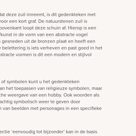
dat deze zuil inneemt, is dit gedenkteken met
oor een kort graf. De natuurstenen zuil is
 bovenkant loopt deze schuin af. Hierop is een
kunst in de vorm van een abstracte vogel
ijn gesneden uit de bronzen plaat en heeft een
le belettering is iets verheven en past goed in het
stracte vormen is dit een modern en stijlvol
n of symbolen kunt u het gedenkteken
aan het toepassen van religieuze symbolen, maar
sche weergave van een hobby. Ook woorden als
 prachtig symbolisch weer te geven door
n van beelden met personages in een specifieke
ctie ‘eenvoudig tot bijzonder’ kan in de basis