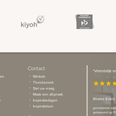
Contact
"Vriendelijk 
sen
Winkels
Thuisbezoek
star
star
star
st
Stel uw vraag
Maak een afspraak
Rineke Evers
e
Inspiratiedagen
Inspiratietuin
gemiddelde beoo
gebaseerd op 11