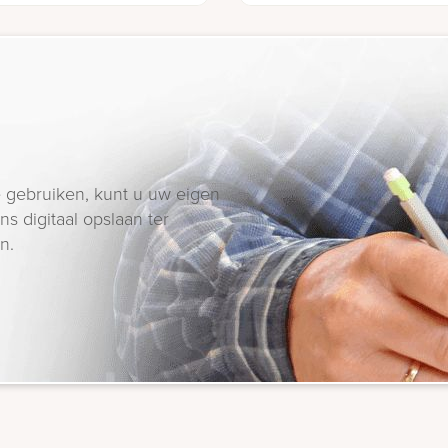
 gebruiken, kunt u uw eigen
s digitaal opslaan ter
n.