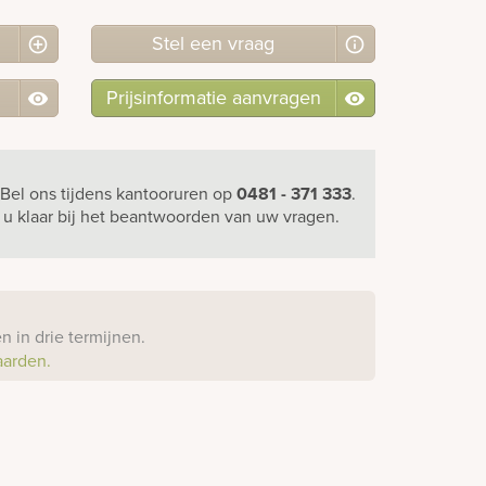
Stel
een
vraag
Prijsinformatie aanvragen
Bel ons
tijdens kantooruren
op
0481 - 371 333
.
r u klaar bij het beantwoorden van uw vragen.
?
 in drie termijnen.
aarden.