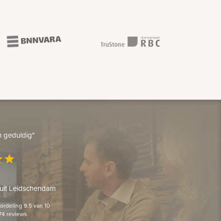
en geduldig"
ar
star
 uit Leidschendam
rdeling 9.5 van 10
74 reviews