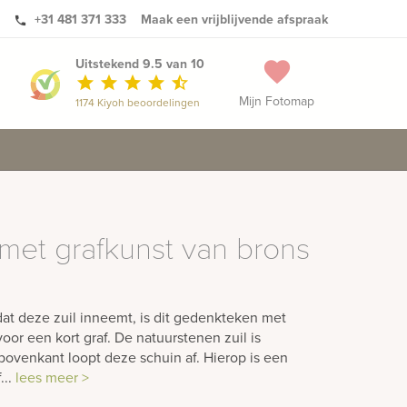
+31 481 371 333
Maak een vrijblijvende afspraak
phone
Uitstekend 9.5 van 10
favorite
star
star
star
star
star_half
Mijn Fotomap
1174 Kiyoh beoordelingen
et grafkunst van brons
dat deze zuil inneemt, is dit gedenkteken met
oor een kort graf. De natuurstenen zuil is
 bovenkant loopt deze schuin af. Hierop is een
...
lees meer >