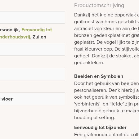
Productomschrijving
Dankzij het kleine oppervlak 
grafkunst van brons geschikt v
antraciet van kleur en aan de
rsoonlijk,
Eenvoudig tot
bronzen gedenkplaat met graf
nderhoudsvrij
, Zuilen
geplaatst. De vogel lijkt te z
fraai kleurverloop. De stijlvol
geheel. Dankzij de strakke, ab
gedenkteken.
Beelden en Symbolen
Door het gebruik van beelde
personaliseren. Denk hierbij 
ook het gebruik van symboli
 vloer
'verbintenis' en 'liefde' zijn
bijvoorbeeld gebruik te make
houding of setting.
Eenvoudig tot bijzonder
Een grafmonument uit de colle