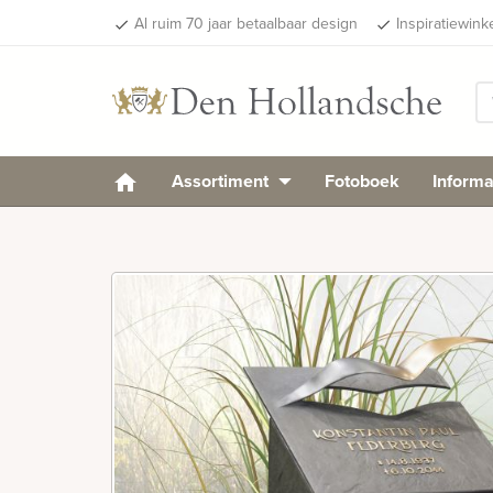
Al ruim 70 jaar betaalbaar design
Inspiratiewink
done
done
Assortiment
Fotoboek
Informa