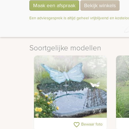
Maak een afspraak
Bekijk winkels
Een adviesgesprek is altijd geheel vrijblijvend en kostelo
Soortgelijke modellen
Kindergraf met glazen vlinder
Gede
favorite_border
Bewaar foto
sche