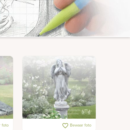
et
Engel grafsteen
favorite_border
 foto
Bewaar foto