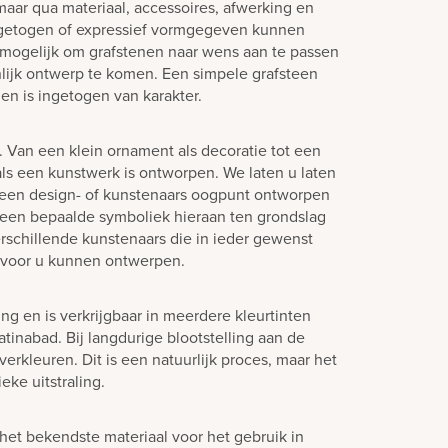
aar qua materiaal, accessoires, afwerking en
ngetogen of expressief vormgegeven kunnen
jd mogelijk om grafstenen naar wens aan te passen
lijk ontwerp te komen. Een simpele grafsteen
en is ingetogen van karakter.
n. Van een klein ornament als decoratie tot een
s een kunstwerk is ontworpen. We laten u laten
 een design- of kunstenaars oogpunt ontworpen
een bepaalde symboliek hieraan ten grondslag
rschillende kunstenaars die in ieder gewenst
 voor u kunnen ontwerpen.
ling en is verkrijgbaar in meerdere kleurtinten
tinabad. Bij langdurige blootstelling aan de
verkleuren. Dit is een natuurlijk proces, maar het
eke uitstraling.
het bekendste materiaal voor het gebruik in