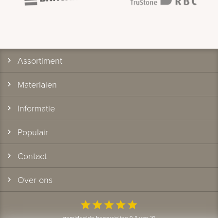
Assortiment
Materialen
Informatie
Populair
Contact
Over ons
star
star
star
star
star
gemiddelde beoordeling 9.5 van 10