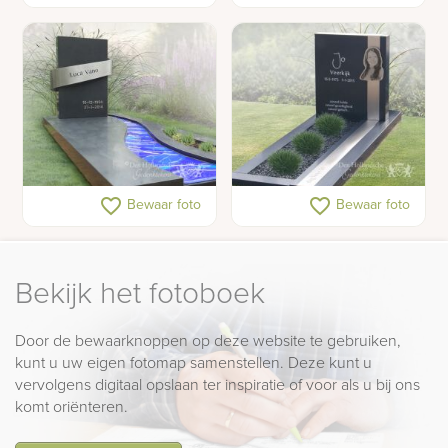
RVS
Sierlijk grafmonument
RVS grafsteen
favorite_border
favorite_border
Bewaar foto
Bewaar foto
met glas en rvs
Bekijk het fotoboek
Door de bewaarknoppen op deze website te gebruiken,
kunt u uw eigen fotomap samenstellen. Deze kunt u
vervolgens digitaal opslaan ter inspiratie of voor als u bij ons
komt oriënteren.