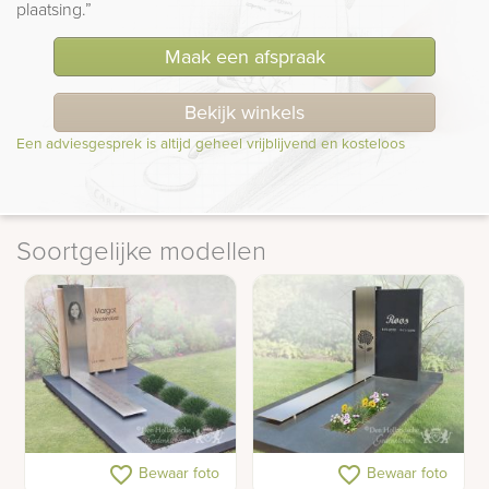
plaatsing.”
Maak een afspraak
Bekijk winkels
Een adviesgesprek is altijd geheel vrijblijvend en kosteloos
Soortgelijke modellen
Grafmonument met
Graf RVS
favorite_border
favorite_border
Bewaar foto
Bewaar foto
houtlook natuursteen en