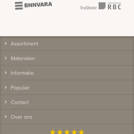
Assortiment
Materialen
Informatie
Populair
Contact
Over ons
star
star
star
star
star