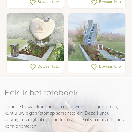
favorite_border
favorite_border
Bewaar foto
Bewaar foto
kindermonument
tiener met schelpen en
foto's
Gedenkteken met hart
Kleurrijk
favorite_border
favorite_border
Bewaar foto
Bewaar foto
kindermonument met
glas
Bekijk het fotoboek
Door de bewaarknoppen op deze website te gebruiken,
kunt u uw eigen fotomap samenstellen. Deze kunt u
vervolgens digitaal opslaan ter inspiratie of voor als u bij ons
komt oriënteren.