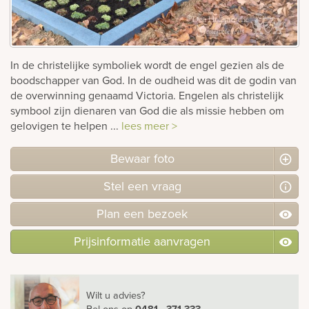
Bekijk
ook:
In de christelijke symboliek wordt de engel gezien als de
boodschapper van God. In de oudheid was dit de godin van
de overwinning genaamd Victoria. Engelen als christelijk
symbool zijn dienaren van God die als missie hebben om
gelovigen te helpen ...
lees meer >
Bewaar foto
Stel
een
vraag
Plan
een
bezoek
Prijsinformatie aanvragen
Wilt u advies?
Bel ons
op
0481 - 371 333
.