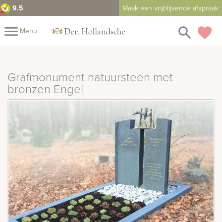
9.5
Maak een vrijblijvende afspraak
close
menu
search
favorite
Menu
Mijn
Assortiment
Grafmonument natuursteen met
Fotoboek
Informatie
bronzen Engel
Fotomap
Prijzen
Over
ons
Winkels
Contact