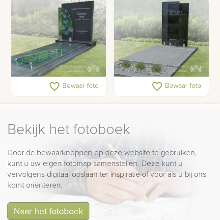
Grafsteen glas vlinders
Grafmonument met glas
favorite_border
favorite_border
Bewaar foto
Bewaar foto
Bekijk het fotoboek
Door de bewaarknoppen op deze website te gebruiken,
kunt u uw eigen fotomap samenstellen. Deze kunt u
vervolgens digitaal opslaan ter inspiratie of voor als u bij ons
komt oriënteren.
Naar het fotoboek