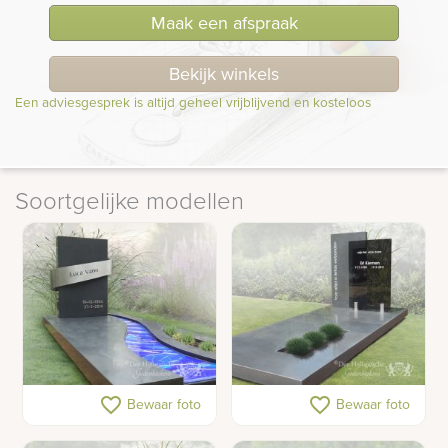
Maak een afspraak
Bekijk winkels
Een adviesgesprek is altijd geheel vrijblijvend en kosteloos
Soortgelijke modellen
Sierlijk grafmonument
Grafzerk met glasplaat
favorite_border
favorite_border
Bewaar foto
Bewaar foto
met glas en rvs