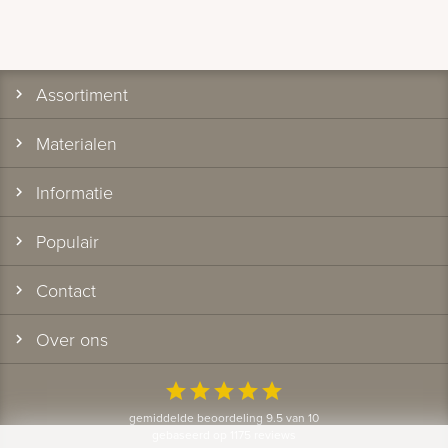
Assortiment
Materialen
Informatie
Populair
Contact
Over ons
star
star
star
star
star
gemiddelde beoordeling 9.5 van 10
gebaseerd op 1175 reviews