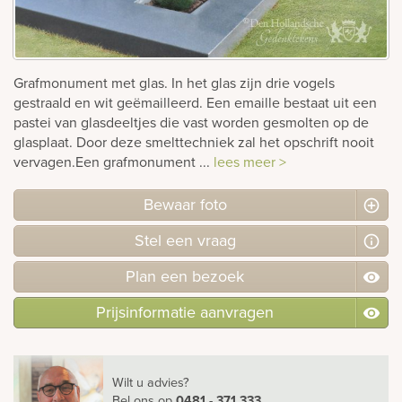
Bekijk
ook:
Grafmonument met glas. In het glas zijn drie vogels
gestraald en wit geëmailleerd. Een emaille bestaat uit een
pastei van glasdeeltjes die vast worden gesmolten op de
glasplaat. Door deze smelttechniek zal het opschrift nooit
vervagen.Een grafmonument ...
lees meer >
Bewaar foto
Stel
een
vraag
Plan
een
bezoek
Prijsinformatie aanvragen
Wilt u advies?
Bel ons
op
0481 - 371 333
.