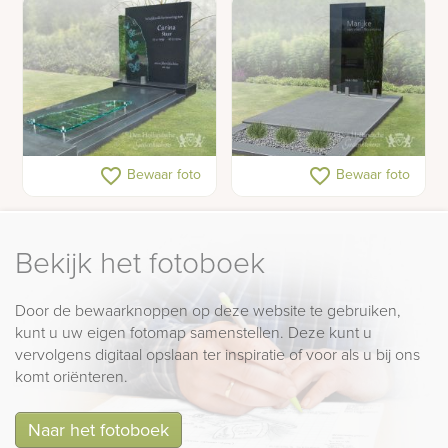
Grafsteen glas vlinders
Grafmonument met glas
favorite_border
favorite_border
Bewaar foto
Bewaar foto
Bekijk het fotoboek
Door de bewaarknoppen op deze website te gebruiken,
kunt u uw eigen fotomap samenstellen. Deze kunt u
vervolgens digitaal opslaan ter inspiratie of voor als u bij ons
komt oriënteren.
Naar het fotoboek