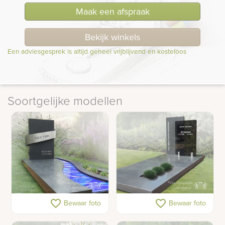
Maak een afspraak
Bekijk winkels
Een adviesgesprek is altijd geheel vrijblijvend en kosteloos
Soortgelijke modellen
Sierlijk grafmonument
Grafzerk met glasplaat
favorite_border
favorite_border
Bewaar foto
Bewaar foto
met glas en rvs