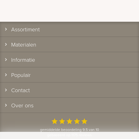
Assortiment
Materialen
Informatie
Populair
Contact
Over ons
star
star
star
star
star
gemiddelde beoordeling 9.5 van 10
gebaseerd op 1175 reviews