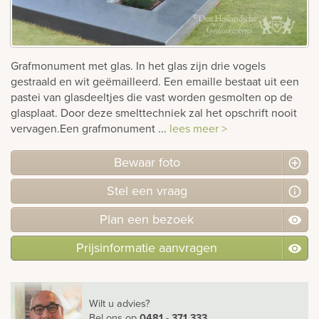
Bekijk
ook:
Grafmonument met glas. In het glas zijn drie vogels
gestraald en wit geëmailleerd. Een emaille bestaat uit een
pastei van glasdeeltjes die vast worden gesmolten op de
glasplaat. Door deze smelttechniek zal het opschrift nooit
vervagen.Een grafmonument ...
lees meer >
Bewaar foto
Stel
een
vraag
Plan
een
bezoek
Prijsinformatie aanvragen
Wilt u advies?
Bel ons
op
0481 - 371 333
.