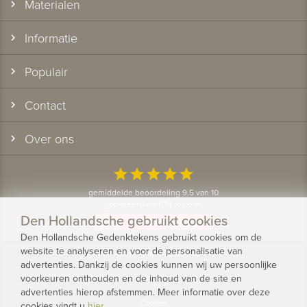
Materialen
Informatie
Populair
Contact
Over ons
star
star
star
star
star
gemiddelde beoordeling 9.5 van 10
gebaseerd op 1174 reviews
Den Hollandsche gebruikt cookies
Bekijk alle klantervaringen
Den Hollandsche Gedenktekens gebruikt cookies om de
website te analyseren en voor de personalisatie van
© 2026 - Den Hollandsche Gedenktekens
advertenties. Dankzij de cookies kunnen wij uw persoonlijke
voorkeuren onthouden en de inhoud van de site en
Privacy
advertenties hierop afstemmen. Meer informatie over deze
Cookies
cookies vindt u
hier
.