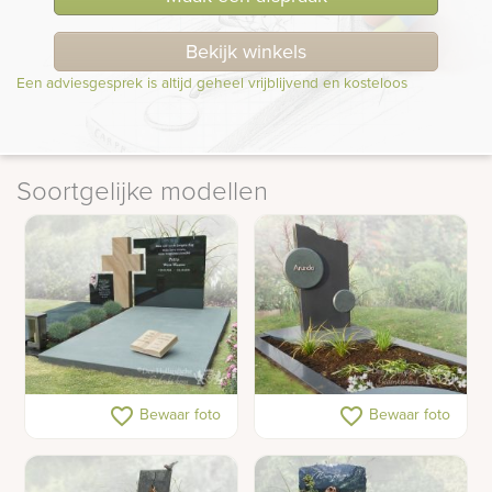
Bekijk winkels
Een adviesgesprek is altijd geheel vrijblijvend en kosteloos
Soortgelijke modellen
Dubbel grafmonument
Matte grafsteen met
favorite_border
favorite_border
Bewaar foto
Bewaar foto
van natuursteen met
grafkunst
kruis