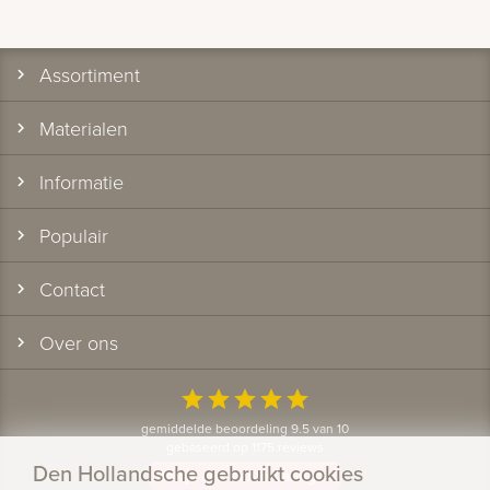
Assortiment
Materialen
Informatie
Populair
Contact
Over ons
star
star
star
star
star
gemiddelde beoordeling 9.5 van 10
gebaseerd op 1175 reviews
Den Hollandsche gebruikt cookies
Bekijk alle klantervaringen