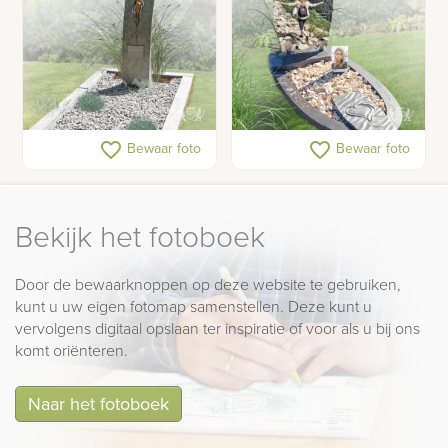
Gedenkteken met
Gedenkteken voor een
favorite_border
favorite_border
Bewaar foto
Bewaar foto
bronzen grafkunst zuil
tiener met schelpen en
foto's
Bekijk het fotoboek
Door de bewaarknoppen op deze website te gebruiken,
kunt u uw eigen fotomap samenstellen. Deze kunt u
vervolgens digitaal opslaan ter inspiratie of voor als u bij ons
komt oriënteren.
Naar het fotoboek