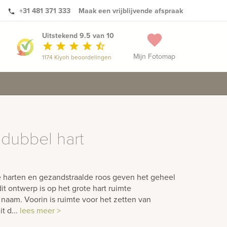
+31 481 371 333
Maak een vrijblijvende afspraak
phone
Uitstekend 9.5 van 10
favorite
star
star
star
star
star_half
Mijn Fotomap
1174 Kiyoh beoordelingen
 dubbel hart
e harten en gezandstraalde roos geven het geheel
 dit ontwerp is op het grote hart ruimte
naam. Voorin is ruimte voor het zetten van
t d...
lees meer >