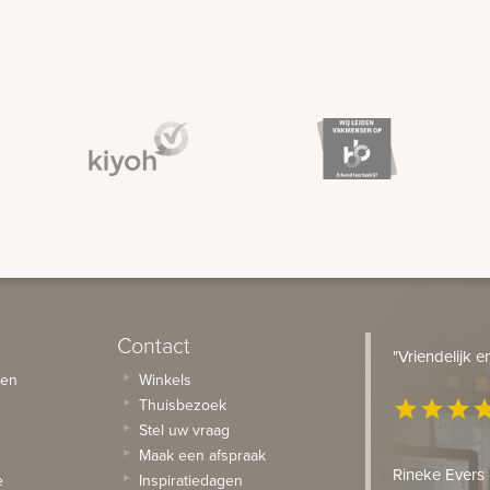
Contact
"Vriendelijk 
sen
Winkels
Thuisbezoek
star
star
star
st
Stel uw vraag
Maak een afspraak
Rineke Evers
e
Inspiratiedagen