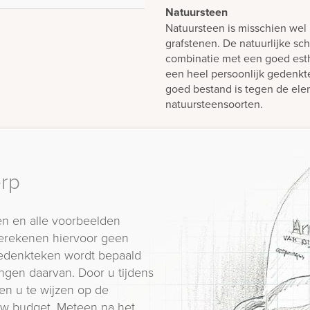
Natuursteen
Natuursteen is misschien wel 
grafstenen. De natuurlijke sch
combinatie met een goed est
een heel persoonlijk gedenk
goed bestand is tegen de elem
natuursteensoorten.
erp
n en alle voorbeelden
erekenen hiervoor geen
 gedenkteken wordt bepaald
ngen daarvan. Door u tijdens
en u te wijzen op de
 uw budget. Meteen na het