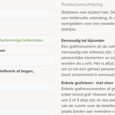
Productomschrijving
Grafsteen met dubbel hart. D
een liefdevolle uitstraling. In
overgelaten voor een tweede 
plantjes.
Hartvormige lettersteen
Eenvoudig tot bijzonder
Een grafmonument uit de colle
oer
eenvoudig van ontwerp zijn, m
persoonlijke elementen zo i
worden als u wilt. Het is alti
om zo tot een geheel persoon
Golfvorm of bogen,
toont schoonheid in eenvoud 
Enkele grafsteen - met vloer
Enkele grafmonumenten of gr
enkel breed graf. Hoewel dez
wel 2 of 3 diep zijn en dus p
van de ruimte voor de belett
plaats bieden aan meerdere n