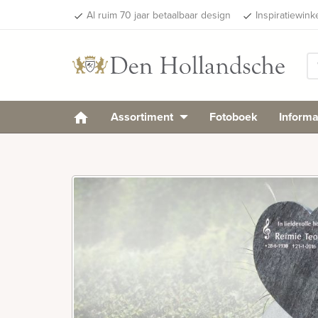
Al ruim 70 jaar betaalbaar design
Inspiratiewink
done
done
Assortiment
Fotoboek
Informa