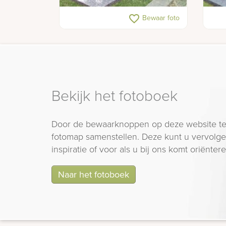
Grafmonument met bloem
Grij
favorite_border
Bewaar foto
en p
Bekijk het fotoboek
Door de bewaarknoppen op deze website te
fotomap samenstellen. Deze kunt u vervolgen
inspiratie of voor als u bij ons komt oriëntere
Naar het fotoboek