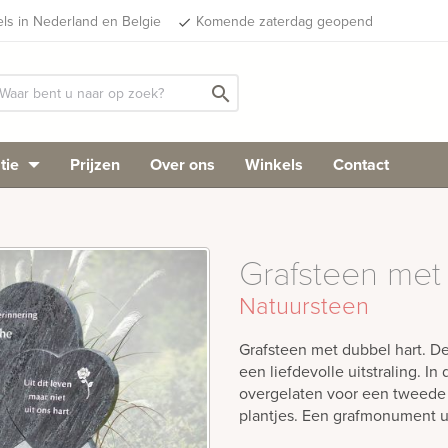
els in Nederland en Belgie
Komende zaterdag geopend
done
search
tie
Prijzen
Over ons
Winkels
Contact
Grafsteen met
Natuursteen
Grafsteen met dubbel hart. D
een liefdevolle uitstraling. In
overgelaten voor een tweede 
plantjes. Een grafmonument ui