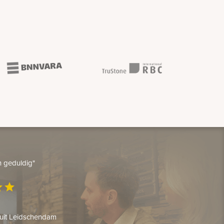
en geduldig"
ar
star
 uit Leidschendam