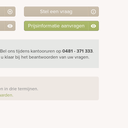
Stel
een
vraag
Prijsinformatie aanvragen
Bel ons
tijdens kantooruren
op
0481 - 371 333
.
r u klaar bij het beantwoorden van uw vragen.
?
 in drie termijnen.
aarden.