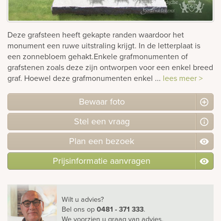
Bekijk
ook:
Deze grafsteen heeft gekapte randen waardoor het
monument een ruwe uitstraling krijgt. In de letterplaat is
een zonnebloem gehakt.Enkele grafmonumenten of
grafstenen zoals deze zijn ontworpen voor een enkel breed
graf. Hoewel deze grafmonumenten enkel ...
lees meer >
Bewaar foto
Stel
een
vraag
Plan
een
bezoek
Prijsinformatie aanvragen
Wilt u advies?
Bel ons
op
0481 - 371 333
.
We voorzien u graag van advies.