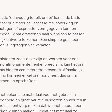
ctie ‘eenvoudig tot bijzonder’ kan in de basis
aar qua materiaal, accessoires, afwerking en
ngetogen of expressief vormgegeven kunnen
jd mogelijk om grafstenen naar wens aan te passen
lijk ontwerp te komen. Een simpele grafsteen
en is ingetogen van karakter.
afstenen zoals deze zijn ontworpen voor een
e grafmonumenten enkel breed zijn, kan het graf
laats bieden aan meerdere personen. Afhankelijk
ering kan een enkel grafmonument dus prima
amen en opschriften.
het bekendste materiaal voor het gebruik in
oonheid en grote variatie in soorten en kleuren in
hetisch ontwerp maken dat we met natuursteen
teken kunnen maken. Omdat het materiaal zo