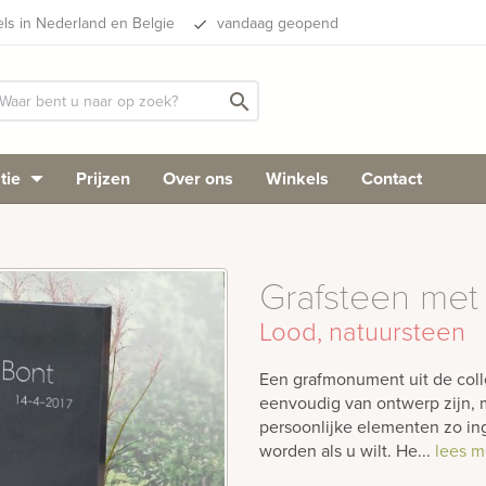
els in Nederland en Belgie
vandaag geopend
done
search
tie
Prijzen
Over ons
Winkels
Contact
Grafsteen met
Lood, natuursteen
Een grafmonument uit de colle
eenvoudig van ontwerp zijn, m
persoonlijke elementen zo i
worden als u wilt. He...
lees m