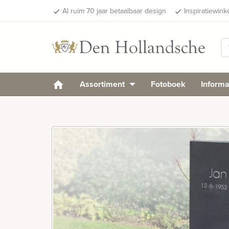
Al ruim 70 jaar betaalbaar design
Inspiratiewink
done
done
Assortiment
Fotoboek
Informa