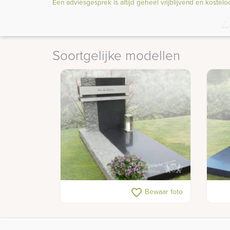
Een adviesgesprek is altijd geheel vrijblijvend en kostelo
Soortgelijke modellen
Moderne design grafsteen
Enke
favorite_border
Bewaar foto
rivie