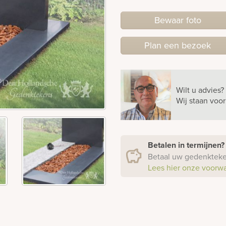
Bewaar foto
Plan
een
bezoek
Wilt u advies?
Wij staan voo
Betalen in termijnen
Betaal uw gedenkteken
Lees hier onze voorw