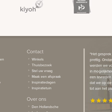
Contact
"Het gesprek
sen
Winkels
prettig. Onda
Thuisbezoek
werden we vo
Stel uw vraag
in mogelijkhe
Maak een afspraak
een tevreden 
e
Inspiratiedagen
dat we op de
Inspiratietuin
tot aan het pl
Over ons
star
star
star
st
Den Hollandsche