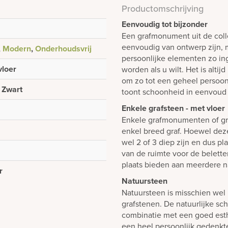
Productomschrijving
Eenvoudig tot bijzonder
Een grafmonument uit de colle
eenvoudig van ontwerp zijn, m
,
Modern
,
Onderhoudsvrij
persoonlijke elementen zo i
vloer
worden als u wilt. Het is alti
om zo tot een geheel persoon
, Zwart
toont schoonheid in eenvoud 
Enkele grafsteen - met vloer
Enkele grafmonumenten of gr
enkel breed graf. Hoewel dez
wel 2 of 3 diep zijn en dus p
van de ruimte voor de belett
plaats bieden aan meerdere n
r
Natuursteen
Natuursteen is misschien wel 
grafstenen. De natuurlijke sch
combinatie met een goed est
een heel persoonlijk gedenk