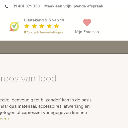
+31 481 371 333
Maak een vrijblijvende afspraak
phone
Uitstekend 9.5 van 10
favorite
star
star
star
star
star_half
Mijn Fotomap
1175 Kiyoh beoordelingen
 roos van lood
ctie ‘eenvoudig tot bijzonder’ kan in de basis
aar qua materiaal, accessoires, afwerking en
ngetogen of expressief vormgegeven kunnen
eer >