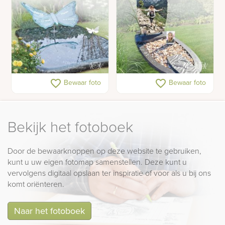
Kindergraf met glazen
Gedenkteken voor een
favorite_border
favorite_border
Bewaar foto
Bewaar foto
vlinder
tiener met schelpen en
foto's
Bekijk het fotoboek
Door de bewaarknoppen op deze website te gebruiken,
kunt u uw eigen fotomap samenstellen. Deze kunt u
vervolgens digitaal opslaan ter inspiratie of voor als u bij ons
komt oriënteren.
Naar het fotoboek