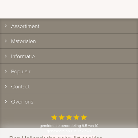
Assortiment
Materialen
Informatie
Populair
Contact
Over ons
star
star
star
star
star
gemiddelde beoordeling 9.5 van 10
gebaseerd op 1175 reviews