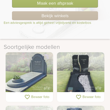
Maak een afspraak
Bekijk winkels
Een adviesgesprek is altijd geheel vrijblijvend en kosteloos
Soortgelijke modellen
Klassiek Art Deco
Antraciet grafmonument
favorite_border
favorite_border
Bewaar foto
Bewaar foto
grafmonument licht
met klassieke illustratie
natuursteen