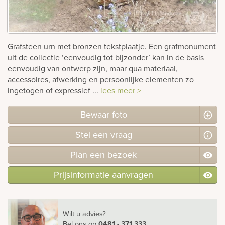
Bekijk
ook:
Grafsteen urn met bronzen tekstplaatje. Een grafmonument
uit de collectie ‘eenvoudig tot bijzonder’ kan in de basis
eenvoudig van ontwerp zijn, maar qua materiaal,
accessoires, afwerking en persoonlijke elementen zo
ingetogen of expressief ...
lees meer >
Bewaar foto
Stel
een
vraag
Plan
een
bezoek
Prijsinformatie aanvragen
Wilt u advies?
Bel ons
op
0481 - 371 333
.