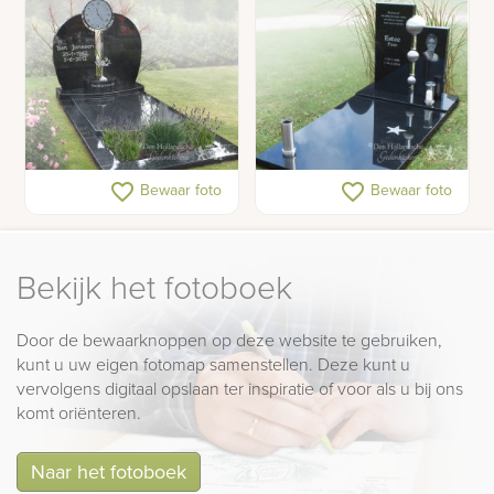
Bijzondere
Grafsteen met RVS
favorite_border
favorite_border
Bewaar foto
Bewaar foto
grafmonumenten
Bekijk het fotoboek
Door de bewaarknoppen op deze website te gebruiken,
kunt u uw eigen fotomap samenstellen. Deze kunt u
vervolgens digitaal opslaan ter inspiratie of voor als u bij ons
komt oriënteren.
Naar het fotoboek