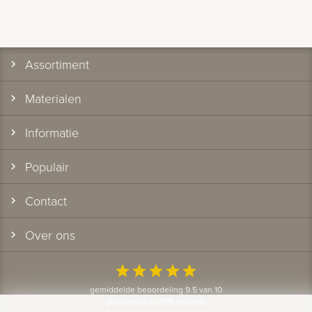
Assortiment
Materialen
Informatie
Populair
Contact
Over ons
star
star
star
star
star
gemiddelde beoordeling 9.5 van 10
gebaseerd op 1175 reviews