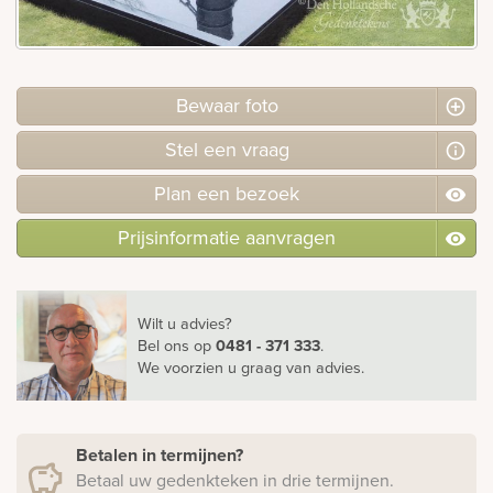
Bekijk
ook:
Bewaar foto
Stel
een
vraag
Plan
een
bezoek
Prijsinformatie aanvragen
Wilt u advies?
Bel ons
op
0481 - 371 333
.
We voorzien u graag van advies.
Betalen in termijnen?
Betaal uw gedenkteken in drie termijnen.