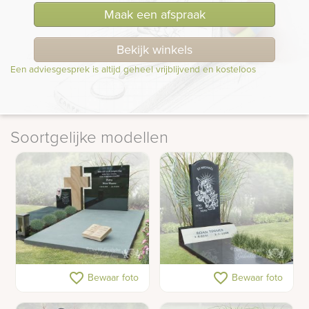
Maak een afspraak
Bekijk winkels
Een adviesgesprek is altijd geheel vrijblijvend en kosteloos
Soortgelijke modellen
Dubbel grafmonument
Graf met engel en
favorite_border
favorite_border
Bewaar foto
Bewaar foto
van natuursteen met
vleugels van glas
kruis