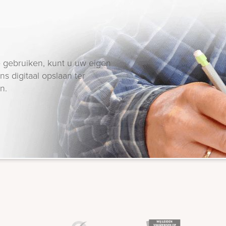
 gebruiken, kunt u uw eigen
s digitaal opslaan ter
n.