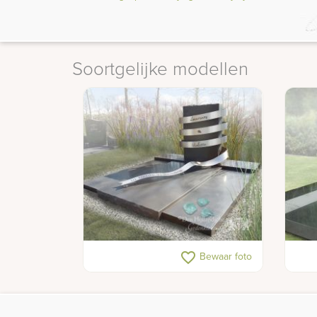
Soortgelijke modellen
Dubbel grafmonument met RVS
Mode
favorite_border
Bewaar foto
afbe