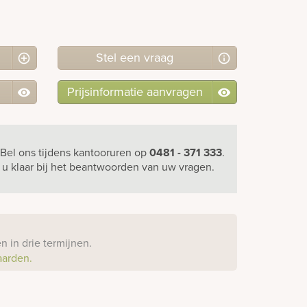
Stel
een
vraag
Prijsinformatie aanvragen
Bel ons
tijdens kantooruren
op
0481 - 371 333
.
r u klaar bij het beantwoorden van uw vragen.
?
 in drie termijnen.
aarden.