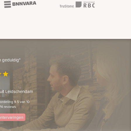
en geduldig"
ar
star
 uit Leidschendam
rdeling 9.5 van 10
74 reviews
lantervaringen