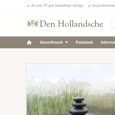
Al ruim 70 jaar betaalbaar design
Inspiratiewink
done
done
Assortiment
Fotoboek
Informa