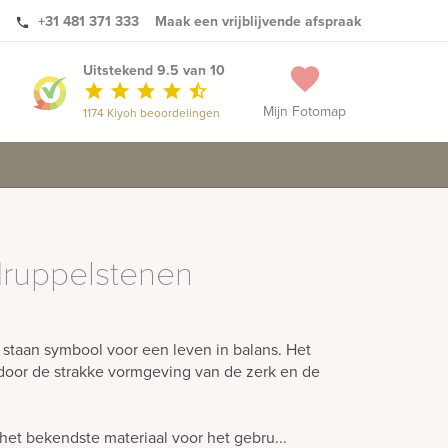
+31 481 371 333
Maak een vrijblijvende afspraak
phone
Uitstekend 9.5 van 10
favorite
star
star
star
star
star_half
Mijn Fotomap
1174 Kiyoh beoordelingen
druppelstenen
staan symbool voor een leven in balans. Het
 door de strakke vormgeving van de zerk en de
het bekendste materiaal voor het gebru...