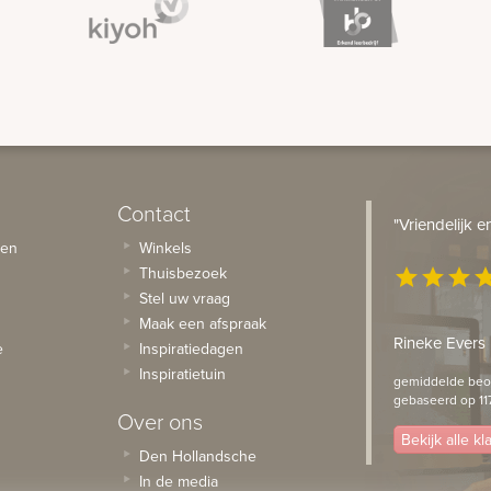
Contact
"Vriendelijk 
sen
Winkels
Thuisbezoek
star
star
star
st
Stel uw vraag
Maak een afspraak
Rineke Evers
e
Inspiratiedagen
Inspiratietuin
gemiddelde beoo
gebaseerd op 11
Over ons
Bekijk alle k
Den Hollandsche
In de media