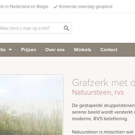
els in Nederland en Belgie
Komende zaterdag geopend
done
search
tie
Prijzen
Over ons
Winkels
Contact
Grafzerk met 
Natuursteen, rvs
De gestapelde druppelstenen 
serene beeld wordt versterkt
moderne, RVS belettering.
Natuursteen is misschien wel 