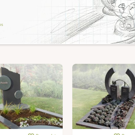
os
e grafsteen met grafkunst
Grafsteen met bronzen brug