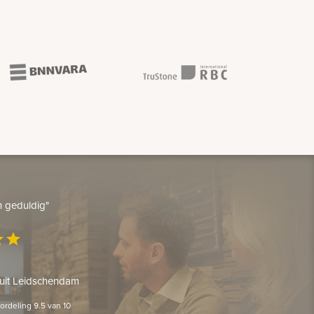
en geduldig"
ar
star
 uit Leidschendam
rdeling 9.5 van 10