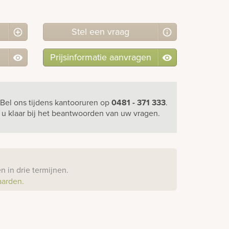
Stel
een
vraag
Prijsinformatie aanvragen
Bel ons
tijdens kantooruren
op
0481 - 371 333
.
r u klaar bij het beantwoorden van uw vragen.
?
 in drie termijnen.
aarden.