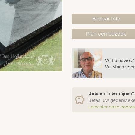
Bewaar foto
Plan
een
bezoek
Wilt u advies?
Wij staan voo
Betalen in termijnen
Betaal uw gedenkteken
Lees hier onze voorw