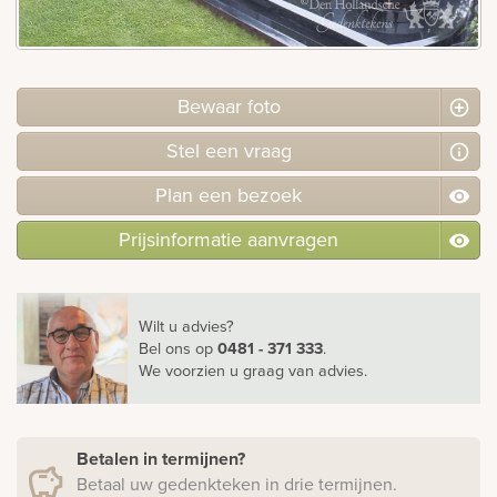
Bekijk
ook:
Bewaar foto
Stel
een
vraag
Plan
een
bezoek
Prijsinformatie aanvragen
Wilt u advies?
Bel ons
op
0481 - 371 333
.
We voorzien u graag van advies.
Betalen in termijnen?
Betaal uw gedenkteken in drie termijnen.