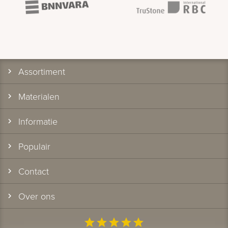
Assortiment
Materialen
Informatie
Populair
Contact
Over ons
star
star
star
star
star