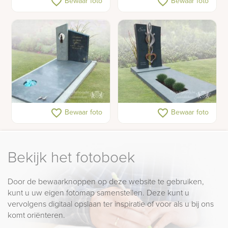
favorite_border
favorite_border
Bewaar foto
Bewaar foto
grafkunst
met ruwe rand
Grafsteen bronzen
Grafmonument met RVS
favorite_border
favorite_border
Bewaar foto
Bewaar foto
beeldje vogeltjes
dansend beeld /
kunstwerk
Bekijk het fotoboek
Door de bewaarknoppen op deze website te gebruiken,
kunt u uw eigen fotomap samenstellen. Deze kunt u
vervolgens digitaal opslaan ter inspiratie of voor als u bij ons
komt oriënteren.