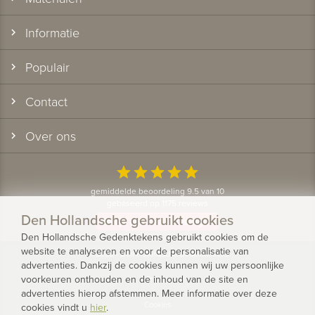
Informatie
Populair
Contact
Over ons
star
star
star
star
star
gemiddelde beoordeling 9.5 van 10
gebaseerd op 1175 reviews
Den Hollandsche gebruikt cookies
Bekijk alle klantervaringen
Den Hollandsche Gedenktekens gebruikt cookies om de
website te analyseren en voor de personalisatie van
© 2026 - Den Hollandsche Gedenktekens
advertenties. Dankzij de cookies kunnen wij uw persoonlijke
voorkeuren onthouden en de inhoud van de site en
Privacy
advertenties hierop afstemmen. Meer informatie over deze
Cookies
cookies vindt u
hier
.