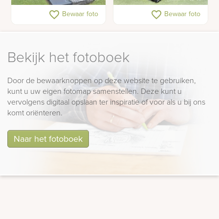
Grafmonument met
Grafmonument met
favorite_border
favorite_border
Bewaar foto
Bewaar foto
vlinder
opengeslagen boek
Bekijk het fotoboek
Door de bewaarknoppen op deze website te gebruiken,
kunt u uw eigen fotomap samenstellen. Deze kunt u
vervolgens digitaal opslaan ter inspiratie of voor als u bij ons
komt oriënteren.
Naar het fotoboek