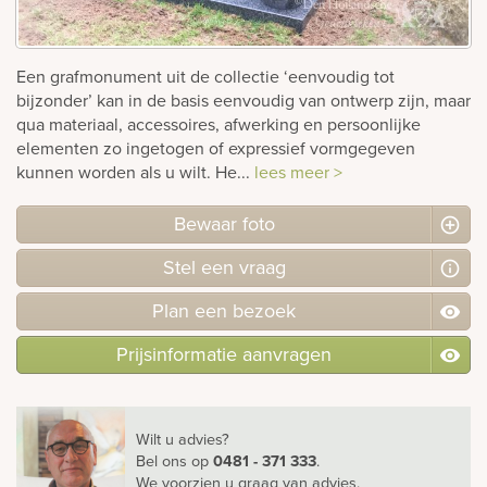
Bekijk
ook:
Een grafmonument uit de collectie ‘eenvoudig tot
bijzonder’ kan in de basis eenvoudig van ontwerp zijn, maar
qua materiaal, accessoires, afwerking en persoonlijke
elementen zo ingetogen of expressief vormgegeven
kunnen worden als u wilt. He...
lees meer >
Bewaar foto
Stel
een
vraag
Plan
een
bezoek
Prijsinformatie aanvragen
Wilt u advies?
Bel ons
op
0481 - 371 333
.
We voorzien u graag van advies.