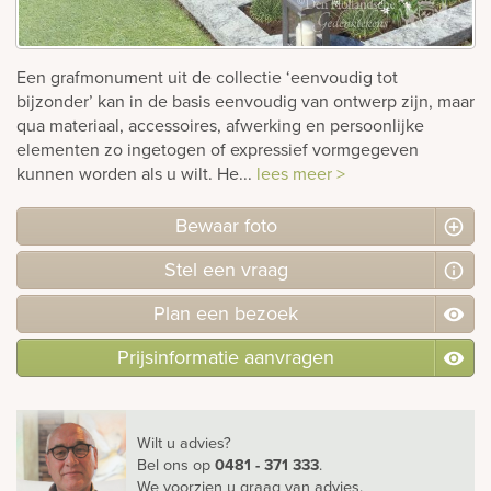
Bekijk
ook:
Een grafmonument uit de collectie ‘eenvoudig tot
bijzonder’ kan in de basis eenvoudig van ontwerp zijn, maar
qua materiaal, accessoires, afwerking en persoonlijke
elementen zo ingetogen of expressief vormgegeven
kunnen worden als u wilt. He...
lees meer >
Bewaar foto
Stel
een
vraag
Plan
een
bezoek
Prijsinformatie aanvragen
Wilt u advies?
Bel ons
op
0481 - 371 333
.
We voorzien u graag van advies.