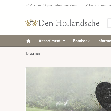
Al ruim 70 jaar betaalbaar design
Inspiratiewink
done
done
Assortiment
Fotoboek
Informa
Terug naar