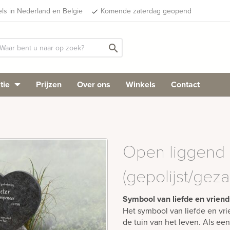
els in Nederland en Belgie
Komende zaterdag geopend
done
search
tie
Prijzen
Over ons
Winkels
Contact
Open liggend 
(gepolijst/geza
Symbool van liefde en vrien
Het symbool van liefde en vrie
de tuin van het leven. Als ee