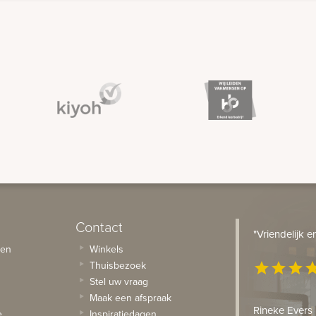
Contact
"Vriendelijk 
sen
Winkels
Thuisbezoek
star
star
star
st
Stel uw vraag
Maak een afspraak
Rineke Evers
e
Inspiratiedagen