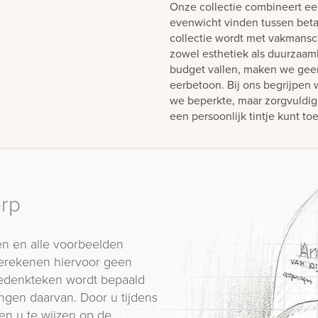
Onze collectie combineert e
evenwicht vinden tussen betaa
collectie wordt met vakmansc
zowel esthetiek als duurzaa
budget vallen, maken we geen
eerbetoon. Bij ons begrijpen 
we beperkte, maar zorgvuldi
een persoonlijk tintje kunt 
erp
n en alle voorbeelden
erekenen hiervoor geen
 gedenkteken wordt bepaald
ngen daarvan. Door u tijdens
en u te wijzen op de