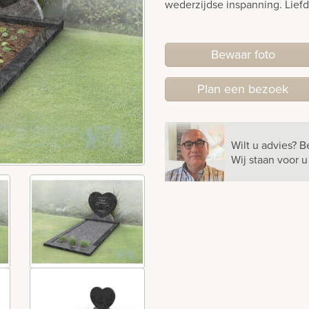
wederzijdse inspanning. Liefd
Bewaar foto
Plan
een
bezoek
Wilt u advies?
B
Wij staan voor 