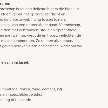
dschap
ndschap is als een delicate bloem die bloeit in
n bloem groeit het op zorg, aandacht en
e, de diepste verbinding tussen harten,
 kracht van een onbreekbare band. Vriendschap,
chittert met vertrouwen, steun en oprechtheid.
en met warmte, vreugde en troost, verlichten de
e mooiste momenten. Ze dienen als kompas in
n geven betekenis aan ons bestaan, waardoor we
en zijn inclusief:
n (montage, doken, zand, cement, kit)
e en ingeschilderde tekst
ekking of tuinaarde