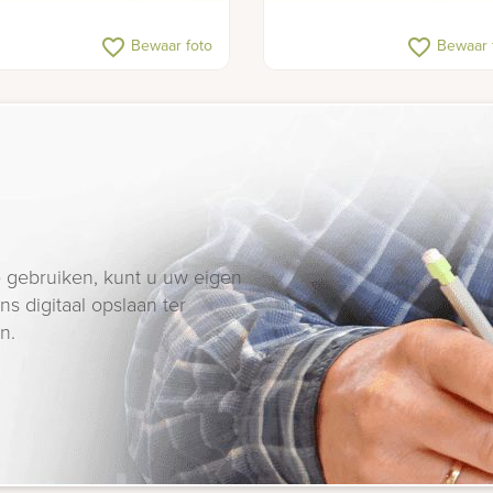
favorite_border
favorite_border
Bewaar foto
Bewaar 
 gebruiken, kunt u uw eigen
s digitaal opslaan ter
n.