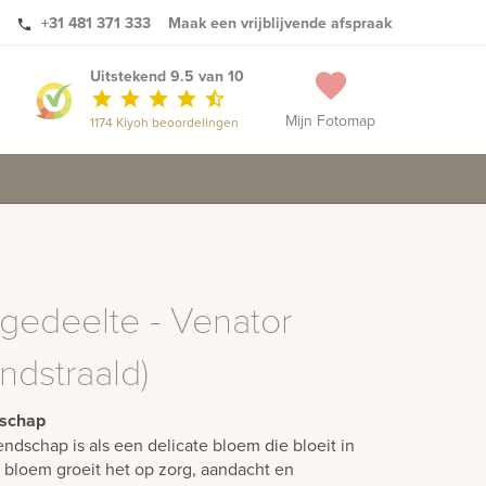
+31 481 371 333
Maak een vrijblijvende afspraak
phone
Uitstekend 9.5 van 10
favorite
star
star
star
star
star_half
Mijn Fotomap
1174 Kiyoh beoordelingen
gedeelte - Venator
ndstraald)
dschap
ndschap is als een delicate bloem die bloeit in
n bloem groeit het op zorg, aandacht en