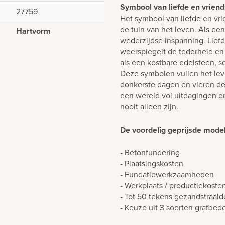
Symbool van liefde en vrien
27759
Het symbool van liefde en vrie
de tuin van het leven. Als ee
Hartvorm
wederzijdse inspanning. Liefd
weerspiegelt de tederheid en
als een kostbare edelsteen, s
Deze symbolen vullen het lev
donkerste dagen en vieren d
een wereld vol uitdagingen e
nooit alleen zijn.
De voordelig geprijsde modell
- Betonfundering
- Plaatsingskosten
- Fundatiewerkzaamheden
- Werkplaats / productiekoste
- Tot 50 tekens gezandstraald
- Keuze uit 3 soorten grafbed