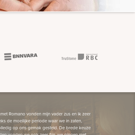
 met Romano vonden mijn vader zus en ik zeer
nks de moeilijke periode waar we in zaten,
lledig op ons gemak gesteld. De brede keuze
den vonden we ook zeer fijn, we gingen met