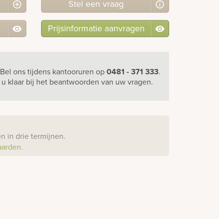
Stel
een
vraag
Prijsinformatie aanvragen
Bel ons
tijdens kantooruren
op
0481 - 371 333
.
r u klaar bij het beantwoorden van uw vragen.
?
 in drie termijnen.
aarden.