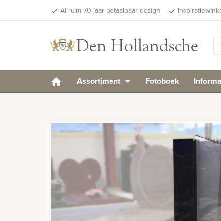
Al ruim 70 jaar betaalbaar design
Inspiratiewink
done
done
Assortiment
Fotoboek
Informa