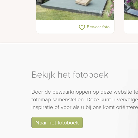
Dubbel grafmonument van
Mode
favorite_border
Bewaar foto
natuursteen met kruis
natu
Bekijk het fotoboek
Door de bewaarknoppen op deze website te
fotomap samenstellen. Deze kunt u vervolgen
inspiratie of voor als u bij ons komt oriëntere
Naar het fotoboek