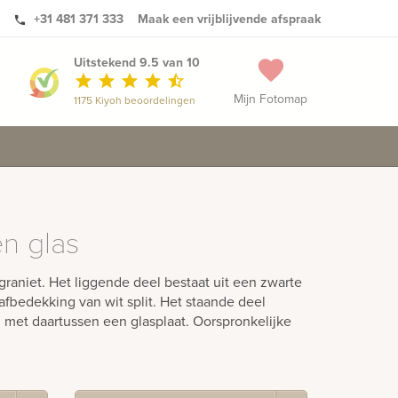
+31 481 371 333
Maak een vrijblijvende afspraak
phone
Uitstekend 9.5 van 10
favorite
star
star
star
star
star_half
Mijn Fotomap
1175 Kiyoh beoordelingen
en glas
graniet. Het liggende deel bestaat uit een zwarte
fbedekking van wit split. Het staande deel
n met daartussen een glasplaat. Oorspronkelijke