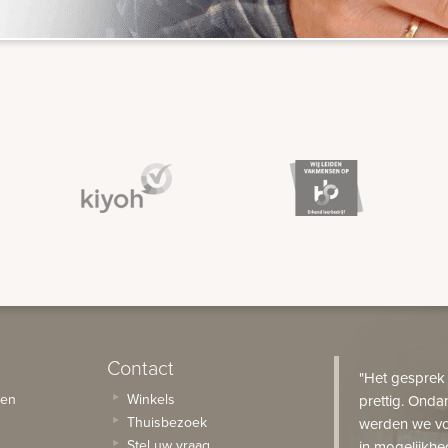
Contact
"Het gesprek
sen
Winkels
prettig. Onda
Thuisbezoek
werden we vo
Stel uw vraag
in mogelijkhe