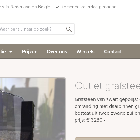
els in Nederland en Belgie
Komende zaterdag geopend
done
search
tie
Prijzen
Over ons
Winkels
Contact
Outlet grafste
Grafsteen van zwart gepolijst 
omranding met daarbinnen gra
bestaat uit twee zwarte zuile
prijs: € 3280,-