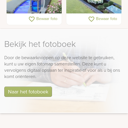
Glazen foto op
Islamitische grafsteen
favorite_border
favorite_border
Bewaar foto
Bewaar foto
grafmonument
Bekijk het fotoboek
Door de bewaarknoppen op deze website te gebruiken,
kunt u uw eigen fotomap samenstellen. Deze kunt u
vervolgens digitaal opslaan ter inspiratie of voor als u bij ons
komt oriënteren.
Naar het fotoboek