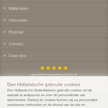
Materialen
Informatie
Populair
Contact
Over ons
star
star
star
star
star
gemiddelde beoordeling 9.5 van 10
gebaseerd op 1175 reviews
Den Hollandsche gebruikt cookies
Bekijk alle klantervaringen
Den Hollandsche Gedenktekens gebruikt cookies om de
website te analyseren en voor de personalisatie van
© 2026 - Den Hollandsche Gedenktekens
advertenties. Dankzij de cookies kunnen wij uw persoonlijke
voorkeuren onthouden en de inhoud van de site en
Privacy