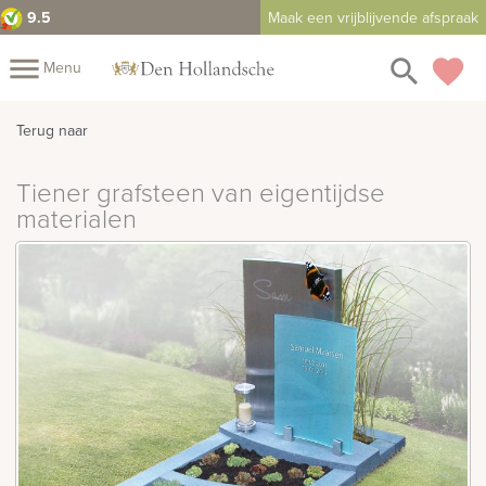
9.5
Maak een vrijblijvende afspraak
close
menu
search
favorite
Menu
Mijn
Terug naar
Assortiment
Tiener grafsteen van eigentijdse
Fotoboek
Informatie
Fotomap
materialen
Prijzen
Over
ons
Winkels
Contact