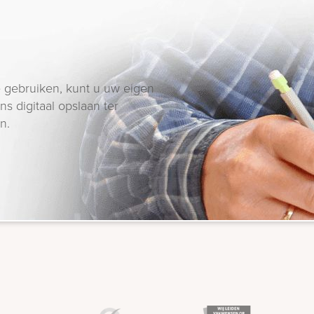
 gebruiken, kunt u uw eigen
s digitaal opslaan ter
n.