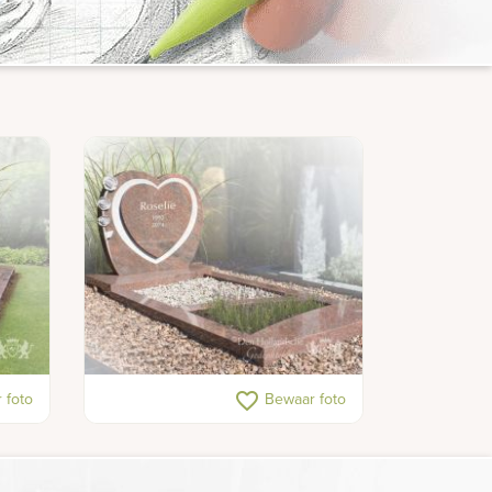
ruwe
Grafmonument hartvorm
favorite_border
 foto
Bewaar foto