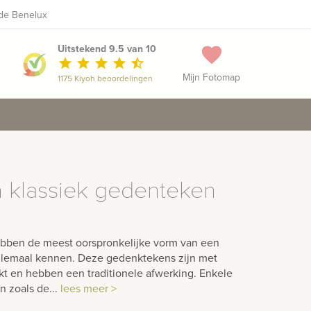
 de Benelux
+31 481 371 333
Maak een vrijblijvende afspraak
phone
Uitstekend 9.5 van 10
favorite
star
star
star
star
star_half
Mijn Fotomap
1175 Kiyoh beoordelingen
n klassiek gedenteken
ebben de meest oorspronkelijke vorm van een
llemaal kennen. Deze gedenktekens zijn met
 en hebben een traditionele afwerking. Enkele
 zoals de...
lees meer >