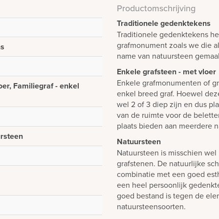
Productomschrijving
Traditionele gedenktekens
Traditionele gedenktekens h
grafmonument zoals we die a
ns
name van natuursteen gemaakt
Enkele grafsteen - met vloer
Enkele grafmonumenten of gr
oer, Familiegraf - enkel
enkel breed graf. Hoewel dez
wel 2 of 3 diep zijn en dus p
van de ruimte voor de belett
plaats bieden aan meerdere n
ursteen
Natuursteen
Natuursteen is misschien wel 
grafstenen. De natuurlijke sch
combinatie met een goed est
een heel persoonlijk gedenk
goed bestand is tegen de elem
natuursteensoorten.