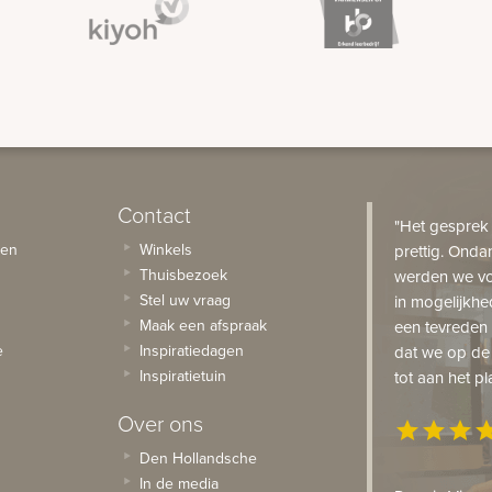
Contact
"Het gesprek
sen
Winkels
prettig. Onda
Thuisbezoek
werden we vo
Stel uw vraag
in mogelijkhe
Maak een afspraak
een tevreden 
e
Inspiratiedagen
dat we op de
Inspiratietuin
tot aan het pl
Over ons
star
star
star
st
Den Hollandsche
In de media