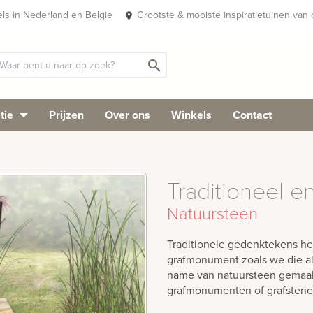
els in Nederland en Belgie
Grootste & mooiste inspiratietuinen van
place
search
tie
Prijzen
Over ons
Winkels
Contact
Traditioneel e
Natuursteen
Traditionele gedenktekens h
grafmonument zoals we die a
name van natuursteen gemaakt
grafmonumenten of grafstenen