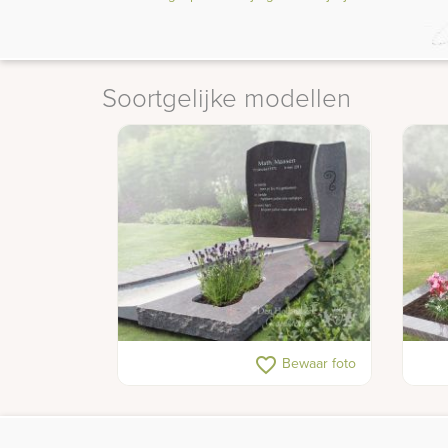
Soortgelijke modellen
Eenvoudig gedenkteken met ruwe
Beta
favorite_border
Bewaar foto
accenten
lett