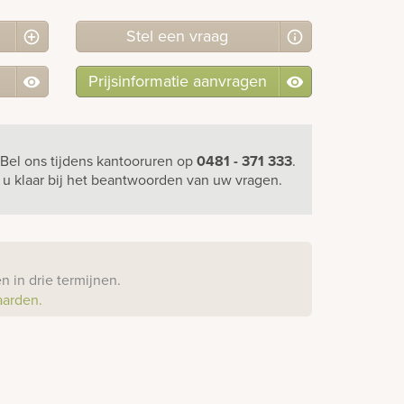
Stel
een
vraag
Prijsinformatie aanvragen
Bel ons
tijdens kantooruren
op
0481 - 371 333
.
r u klaar bij het beantwoorden van uw vragen.
?
 in drie termijnen.
aarden.