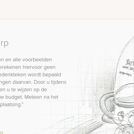
erp
n en alle voorbeelden
erekenen hiervoor geen
 gedenkteken wordt bepaald
ngen daarvan. Door u tijdens
en u te wijzen op de
 uw budget. Meteen na het
plaatsing.”
os