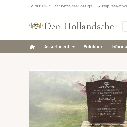
Al ruim 70 jaar betaalbaar design
Inspiratiewink
done
done
Assortiment
Fotoboek
Informa