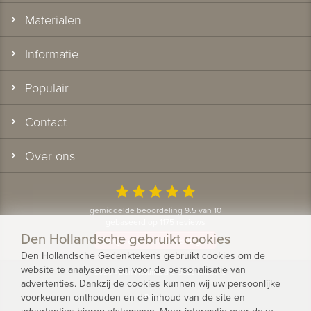
Materialen
Informatie
Populair
Contact
Over ons
star
star
star
star
star
gemiddelde beoordeling 9.5 van 10
gebaseerd op 1175 reviews
Den Hollandsche gebruikt cookies
Bekijk alle klantervaringen
Den Hollandsche Gedenktekens gebruikt cookies om de
website te analyseren en voor de personalisatie van
© 2026 - Den Hollandsche Gedenktekens
advertenties. Dankzij de cookies kunnen wij uw persoonlijke
voorkeuren onthouden en de inhoud van de site en
Privacy