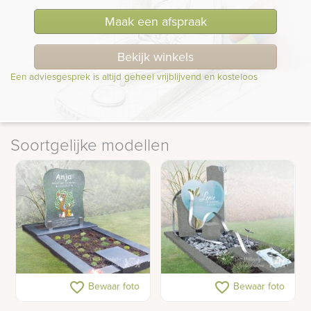
Maak een afspraak
Bekijk winkels
Een adviesgesprek is altijd geheel vrijblijvend en kosteloos
Soortgelijke modellen
Kindermonument van
Glazen hart in
favorite_border
favorite_border
Bewaar foto
Bewaar foto
glas met tekening
kindermonument