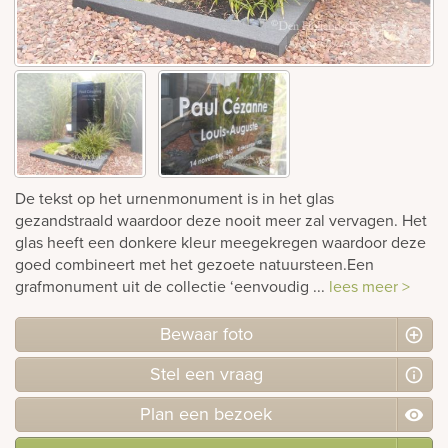
Bekijk
ook:
De tekst op het urnenmonument is in het glas
gezandstraald waardoor deze nooit meer zal vervagen. Het
glas heeft een donkere kleur meegekregen waardoor deze
goed combineert met het gezoete natuursteen.Een
grafmonument uit de collectie ‘eenvoudig ...
lees meer >
Bewaar foto
Stel
een
vraag
Plan
een
bezoek