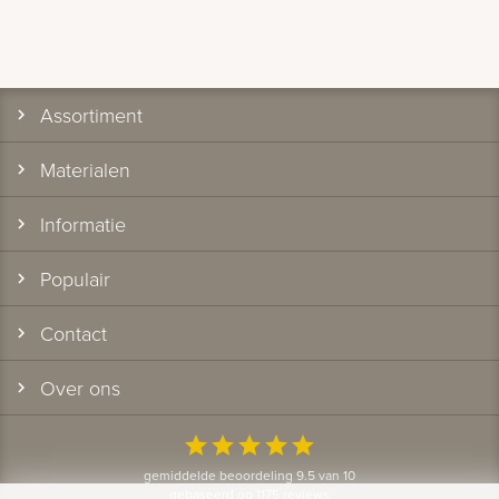
Assortiment
Materialen
Informatie
Populair
Contact
Over ons
star
star
star
star
star
gemiddelde beoordeling 9.5 van 10
gebaseerd op 1175 reviews