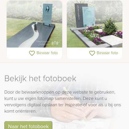
Gedenkteken met
Eigentijdse glazen
favorite_border
favorite_border
Bewaar foto
Bewaar foto
zeilboot op rivier
grafsteen
Bekijk het fotoboek
Door de bewaarknoppen op deze website te gebruiken,
kunt u uw eigen fotomap samenstellen. Deze kunt u
vervolgens digitaal opslaan ter inspiratie of voor als u bij ons
komt oriënteren.
Naar het fotoboek