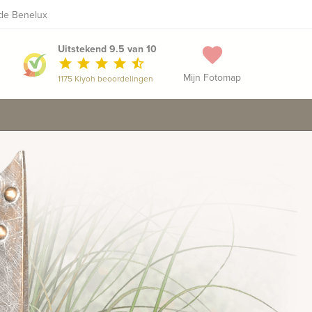
 de Benelux
+31 481 371 333
Maak een vrijblijvende afspraak
phone
Uitstekend 9.5 van 10
favorite
star
star
star
star
star_half
Mijn Fotomap
1175 Kiyoh beoordelingen