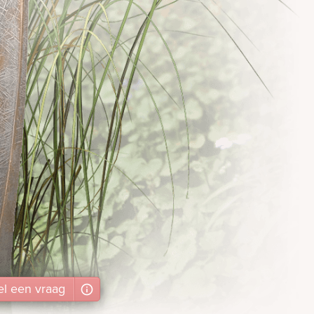
el
een
vraag