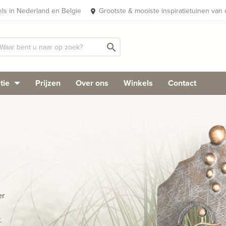
els in Nederland en Belgie
Grootste & mooiste inspiratietuinen van
place
search
tie
Prijzen
Over ons
Winkels
Contact
er
.