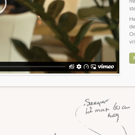
he
st
He
de
On
vr