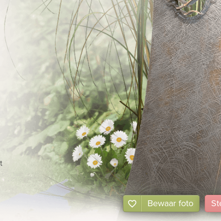
l
t
Bewaar foto
St