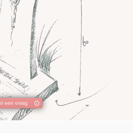
el
een
vraag