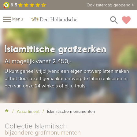
9.5
9.5
Maak een vrijblijvende afspraak
Ook zaterdag geopend >
star
star
star
star
star_half
close
menu
search
favorite
Menu
Mijn
Assortiment
Islamitische grafzerken
Fotoboek
Informatie
Fotomap
Al mogelijk vanaf 2.450,-
Prijzen
Over
U kunt geheel vrijblijvend een eigen ontwerp laten maken
of het door u zelf gemaakte ontwerp te laten realiseren in
ons
Winkels
Contact
een van onze 24 winkels of bij u thuis.
Assortiment
Islamitische monumenten
Collectie Islamitisch
bijzondere grafmonumenten