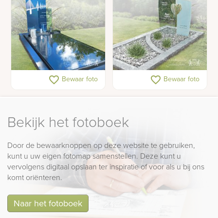
Moderne grafsteen met
Licht grafmonument van
favorite_border
favorite_border
Bewaar foto
Bewaar foto
twee glazen letterplaten
glas
Bekijk het fotoboek
Door de bewaarknoppen op deze website te gebruiken,
kunt u uw eigen fotomap samenstellen. Deze kunt u
vervolgens digitaal opslaan ter inspiratie of voor als u bij ons
komt oriënteren.
Naar het fotoboek