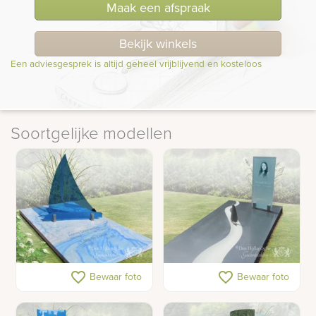
Maak een afspraak
Bekijk winkels
Een adviesgesprek is altijd geheel vrijblijvend en kosteloos
Soortgelijke modellen
Glazen zeilboot
Gedenkteken met
favorite_border
favorite_border
Bewaar foto
Bewaar foto
gedenkteken voor dubbel
zeilboot op rivier
graf