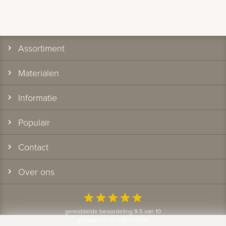
Assortiment
Materialen
Informatie
Populair
Contact
Over ons
star
star
star
star
star
gemiddelde beoordeling 9.5 van 10
gebaseerd op 1175 reviews