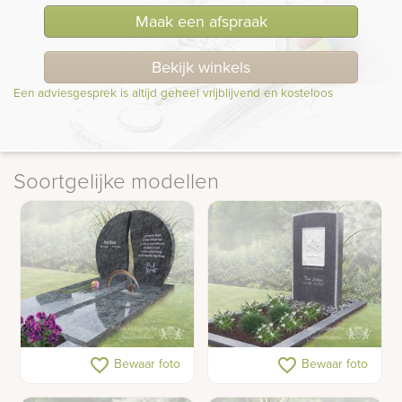
Maak een afspraak
Bekijk winkels
Een adviesgesprek is altijd geheel vrijblijvend en kosteloos
Soortgelijke modellen
Gepolijst grafmonument
Belgisch hardsteen
favorite_border
favorite_border
Bewaar foto
Bewaar foto
met ruwe rand
grafsteen