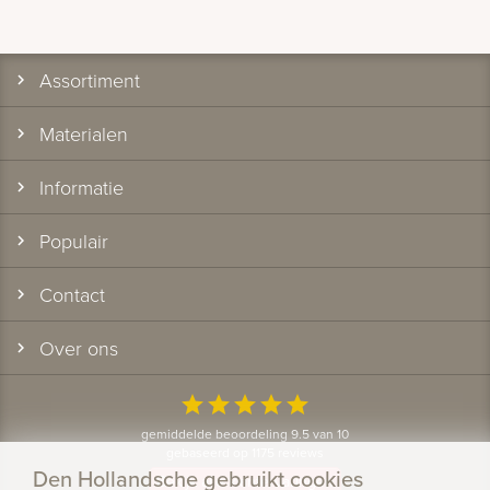
Assortiment
Materialen
Informatie
Populair
Contact
Over ons
star
star
star
star
star
gemiddelde beoordeling 9.5 van 10
gebaseerd op 1175 reviews
Den Hollandsche gebruikt cookies
Bekijk alle klantervaringen