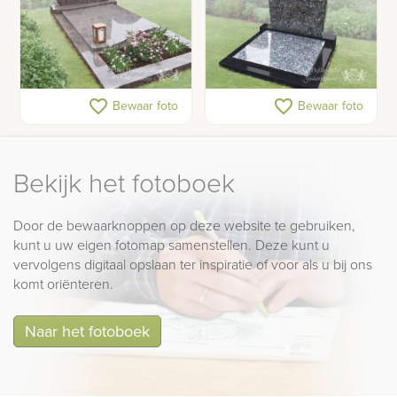
Traditioneel en
Klassiek kort
favorite_border
favorite_border
Bewaar foto
Bewaar foto
ingetogen gedenkteken
grafmonument
Bekijk het fotoboek
Door de bewaarknoppen op deze website te gebruiken,
kunt u uw eigen fotomap samenstellen. Deze kunt u
vervolgens digitaal opslaan ter inspiratie of voor als u bij ons
komt oriënteren.
Naar het fotoboek