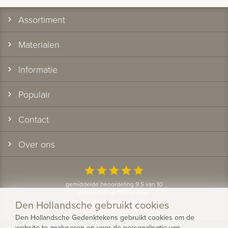
Assortiment
Materialen
Informatie
Populair
Contact
Over ons
star
star
star
star
star
gemiddelde beoordeling 9.5 van 10
gebaseerd op 1175 reviews
Den Hollandsche gebruikt cookies
Bekijk alle klantervaringen
Den Hollandsche Gedenktekens gebruikt cookies om de
website te analyseren en voor de personalisatie van