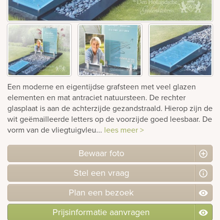
Bekijk
ook:
Een moderne en eigentijdse grafsteen met veel glazen
elementen en mat antraciet natuursteen. De rechter
glasplaat is aan de achterzijde gezandstraald. Hierop zijn de
wit geëmailleerde letters op de voorzijde goed leesbaar. De
vorm van de vliegtuigvleu...
lees meer >
Bewaar foto
Stel
een
vraag
Plan
een
bezoek
Prijsinformatie aanvragen