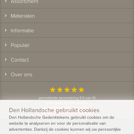
Assortiment
Materialen
Informatie
Populair
Contact
Over ons
star
star
star
star
star
gemiddelde beoordeling 9.5 van 10
gebaseerd op 1174 reviews
Den Hollandsche gebruikt cookies
Bekijk alle klantervaringen
Den Hollandsche Gedenktekens gebruikt cookies om de
website te analyseren en voor de personalisatie van
© 2026 - Den Hollandsche Gedenktekens
advertenties. Dankzij de cookies kunnen wij uw persoonlijke