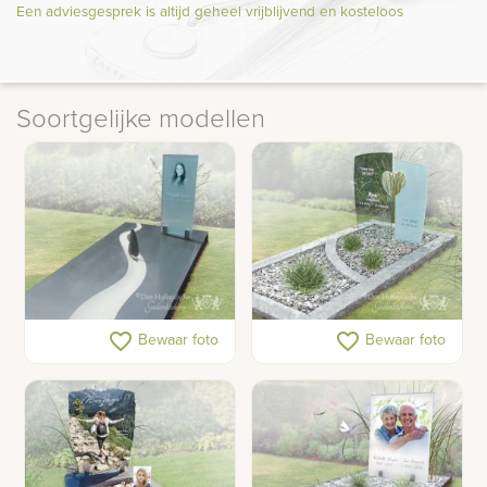
Een adviesgesprek is altijd geheel vrijblijvend en kosteloos
Soortgelijke modellen
Gedenkteken met
Licht grafmonument van
favorite_border
favorite_border
Bewaar foto
Bewaar foto
zeilboot op rivier
glas