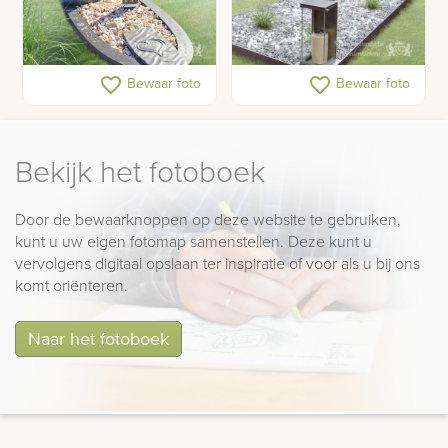
Gedenkteken voor een
Lichte glazen foto als
favorite_border
favorite_border
Bewaar foto
Bewaar foto
tiener met schelpen en
grafmonument
foto's
Bekijk het fotoboek
Door de bewaarknoppen op deze website te gebruiken,
kunt u uw eigen fotomap samenstellen. Deze kunt u
vervolgens digitaal opslaan ter inspiratie of voor als u bij ons
komt oriënteren.
Naar het fotoboek