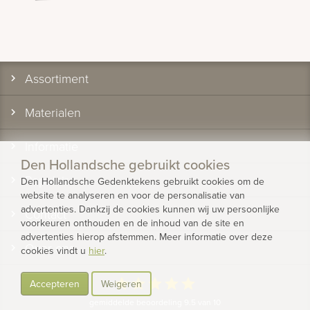
Assortiment
Materialen
Informatie
Den Hollandsche gebruikt cookies
Populair
Den Hollandsche Gedenktekens gebruikt cookies om de
website te analyseren en voor de personalisatie van
advertenties. Dankzij de cookies kunnen wij uw persoonlijke
Contact
voorkeuren onthouden en de inhoud van de site en
advertenties hierop afstemmen. Meer informatie over deze
Over ons
cookies vindt u
hier
.
star
star
star
star
star
Accepteren
Weigeren
gemiddelde beoordeling 9.5 van 10