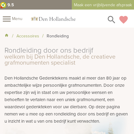
9.5
Maak een vrijblijvende afspraak
close
menu
search
favorite
Menu
Mijn
Accessoires
Rondleiding
Assortiment
Rondleiding door ons bedrijf
Fotoboek
Informatie
Fotomap
welkom bij Den Hollandsche, de creatieve
grafmonumenten specialist
Prijzen
Over
Den Hollandsche Gedenktekens maakt al meer dan 80 jaar op
ons
Winkels
Contact
ambachtelijke wijze persoonlijke grafmonumenten. Door onze
expertise zijn wij in staat om uw persoonlijke wensen en
behoeften te vertalen naar een uniek grafmonument, een
waardevol gedenkteken voor uw dierbare. Op deze pagina
nemen we u mee op een rondleiding door ons bedrijf en geven
u inzicht in wat u van ons bedrijf kunt verwachten.