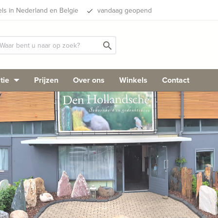
els in Nederland en Belgie
vandaag geopend
done
search
tie
Prijzen
Over ons
Winkels
Contact