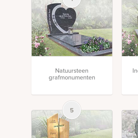
Natuursteen
I
grafmonumenten
5