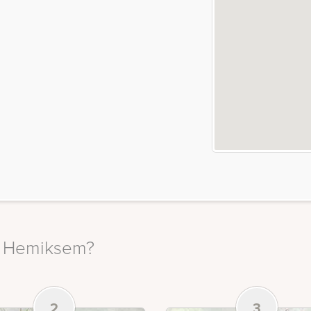
in Hemiksem?
2
3