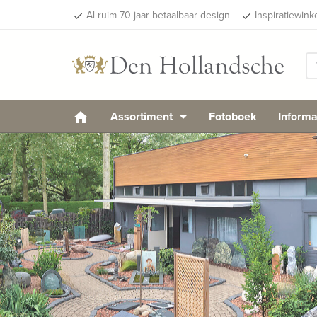
Al ruim 70 jaar betaalbaar design
Inspiratiewink
done
done
Assortiment
Fotoboek
Informa