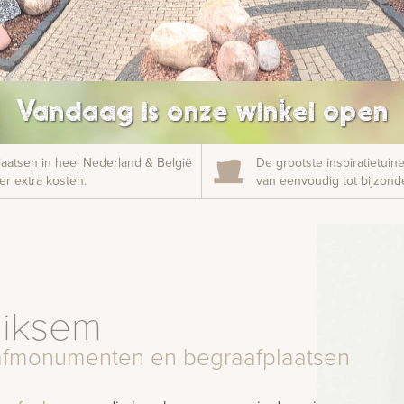
Vandaag is onze winkel open
laatsen in heel Nederland & België
De grootste inspiratietui
r extra kosten.
van eenvoudig tot bijzonde
miksem
grafmonumenten en begraafplaatsen