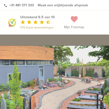
+31 481 371 333
Maak een vrijblijvende afspraak
phone
Uitstekend 9.5 van 10
favorite
star
star
star
star
star_half
Mijn Fotomap
1175 Kiyoh beoordelingen