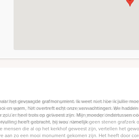
ft bijgedragen tot wat het grafmonument nu is. Een dikke merci.
te zeggen : "Dit is een staaltje van puur vakmanschap en stielk
 nog." Er zijn trouwens al 5 personen die gevraagd hebben waar
Nijlens: 'da is nu schoen gedaan'. Groetjes