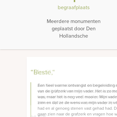
begraafplaats
Meerdere monumenten
geplaatst door Den
Hollandsche
“Mooi“
Aan Geert en iedereen die ook maar iets hee
dus wel! Om het met mijn man zijn woorden 
lopen niet dik meer rond, maar ze bestaan
telkens bij het zien ervan spontaan op zijn 
Juli 2026