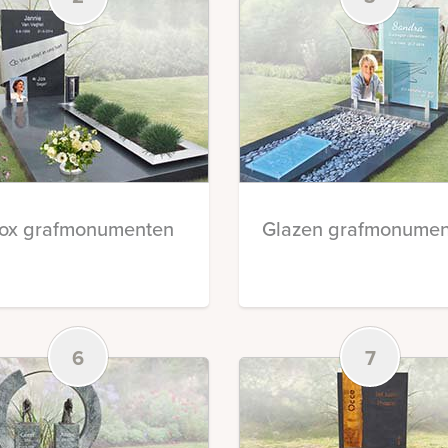
nox grafmonumenten
Glazen grafmonumen
6
7