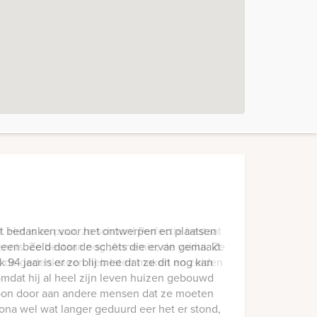
 Het is zo puur, zo schoon! Perfectie bestaat
ennis. Ze bestaan nog ,Annemie, de vaklui. Ze
 ik de gedenksteen heb laten maken en zeiden