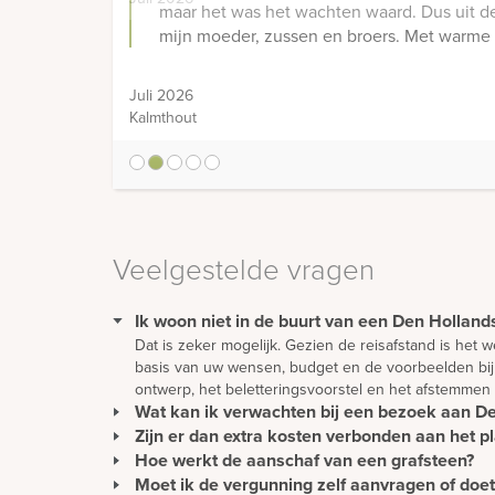
1
2
3
4
5
Veelgestelde vragen
Ik woon niet in de buurt van een Den Hollands
Dat is zeker mogelijk. Gezien de reisafstand is het
basis van uw wensen, budget en de voorbeelden bij 
ontwerp, het beletteringsvoorstel en het afstemmen
Wat kan ik verwachten bij een bezoek aan 
Zijn er dan extra kosten verbonden aan het 
In een prettige sfeer en in alle rust kunt u de vele
beletteringsvoorbeelden en nog veel meer. In onze 
Hoe werkt de aanschaf van een grafsteen?
Wij hanteren voor iedere begraafplaats in Nederland
buitenlucht bekijken. Zo krijgt u echt een represent
plaatsen in heel Nederland en zijn op de hoogte van
Moet ik de vergunning zelf aanvragen of do
De aanschaf van een grafmonument begint vaak bij de