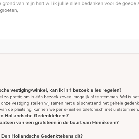
che vestiging/winkel, kan ik in 1 bezoek alles regelen?
 wel zo prettig om in één bezoek zoveel mogelijk af te stemmen. Wel is h
onze vestiging stellen wij samen met u al schetsend het gehele gedenkt
 van de plaatsing, kunnen we per e-mail en telefonisch met u afstemmen.
Den Hollandsche Gedenktekens?
plaatsen van een grafsteen in de buurt van Hemiksem?
 voorbeelden in één van onze showrooms bekijken. U vindt er een grote se
inspiratietuinen in o.a. Elst. Tilburg, Wezep en Rotterdam kunt u bove
 hetzelfde tarief voor plaatsing. Zodoende betaalt u geen extra kosten 
atief beeld van de mogelijkheden en als u vragen heeft, kunt u deze direc
 de lokale richtlijnen van de meeste begraafplaatsen. Hiermee houden w
et Den Hollandsche Gedenktekens dit?
 orieëntatie. Daarna verwerken wij ideeën die u heeft in een vrijblijve