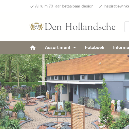
Al ruim 70 jaar betaalbaar design
Inspiratiewink
done
done
Assortiment
Fotoboek
Informa