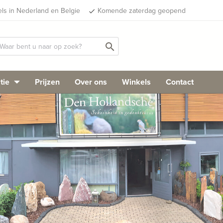
els in Nederland en Belgie
Komende zaterdag geopend
done
search
tie
Prijzen
Over ons
Winkels
Contact