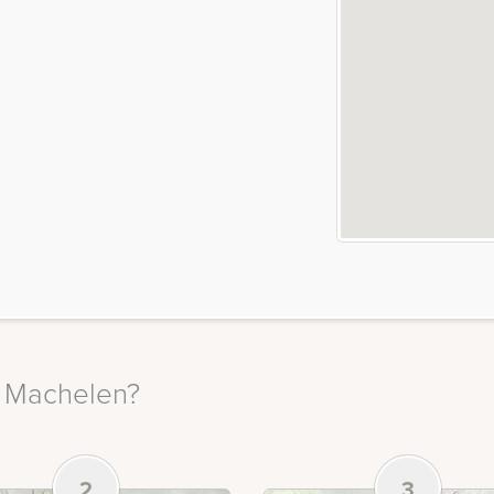
in Machelen?
2
3