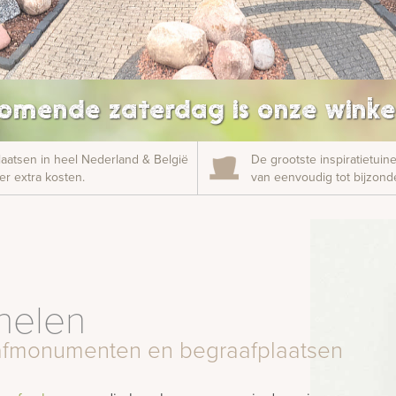
omende zaterdag is onze winke
laatsen in heel Nederland & België
De grootste inspiratietui
r extra kosten.
van eenvoudig tot bijzonde
helen
grafmonumenten en begraafplaatsen