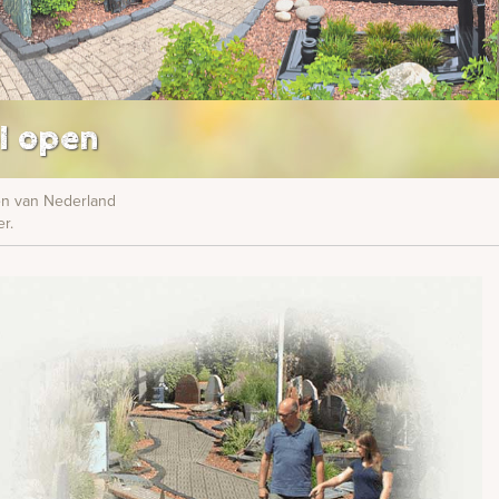
l open
nen van Nederland
r.