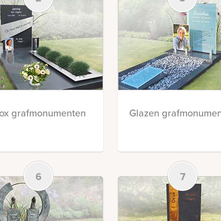
nox grafmonumenten
Glazen grafmonumen
6
7