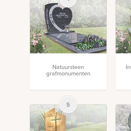
Natuursteen
I
grafmonumenten
5