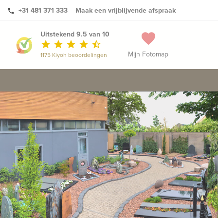
+31 481 371 333
Maak een vrijblijvende afspraak
phone
Uitstekend 9.5 van 10
favorite
star
star
star
star
star_half
Mijn Fotomap
1175 Kiyoh beoordelingen