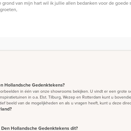
grond van mijn hart wil ik jullie allen bedanken voor de goede s
groeten,
Den Hollandsche Gedenktekens?
 voorbeelden in één van onze showrooms bekijken. U vindt er een grote se
inspiratietuinen in o.a. Elst. Tilburg, Wezep en Rotterdam kunt u bove
atief beeld van de mogelijkheden en als u vragen heeft, kunt u deze direc
rland?
l Nederland. Daarnaast plaatsen we monumenten in overleg ook in België
nten volgens hoge kwaliteitseisen. Zij brengen vrijwel iedere week een
aald door de mate waarin het materiaal beschikbaar is. Omdat wij met n
unnen levertijden tussen de 7 en 15 weken bedragen.
et Den Hollandsche Gedenktekens dit?
 orieëntatie. Daarna verwerken wij ideeën die u heeft in een vrijblijve