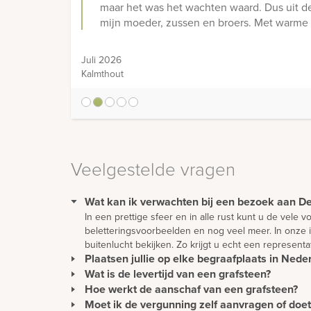
maar het was het wachten waard. Dus uit de 
mijn moeder, zussen en broers. Met warme 
Juli 2026
Kalmthout
1
2
3
4
5
Veelgestelde vragen
Wat kan ik verwachten bij een bezoek aan 
In een prettige sfeer en in alle rust kunt u de vele
beletteringsvoorbeelden en nog veel meer. In onze 
buitenlucht bekijken. Zo krijgt u echt een represent
Plaatsen jullie op elke begraafplaats in Nede
Wat is de levertijd van een grafsteen?
Wij plaatsen monumenten zonder extra kosten in hee
Ons team van vakmensen plaatst alle soorten monume
Hoe werkt de aanschaf van een grafsteen?
De levertijd van een gedenkteken wordt met name bep
in buurt.
worden vervoerd vanuit alle delen van de wereld, k
Moet ik de vergunning zelf aanvragen of do
De aanschaf van een grafmonument begint vaak bij de