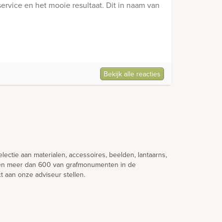
ervice en het mooie resultaat. Dit in naam van
Bekijk alle reacties
lectie aan materialen, accessoires, beelden, lantaarns,
ndien meer dan 600 van grafmonumenten in de
t aan onze adviseur stellen.
 en Duitsland. Onze werkwijze is hierop ingericht.
 bezoek aan uw regio en zijn dus zeer regelmatig bij u
atuurlijke materiaalsoorten werken die per schip
nd ontwerp. U ontvangt een prijsopgave een een digitaal