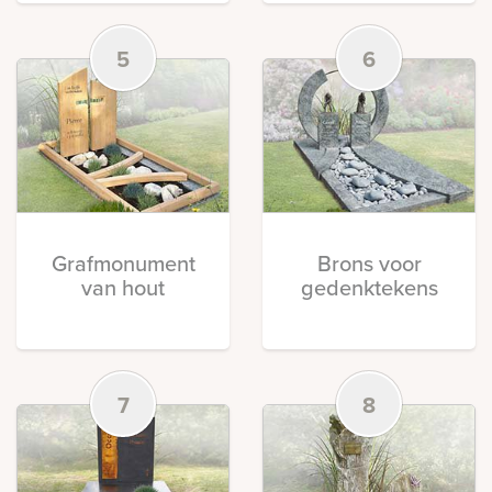
5
6
Grafmonument
Brons voor
van hout
gedenktekens
7
8