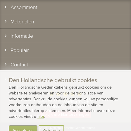
Assortiment
Materialen
Informatie
Populair
Contact
Over ons
Den Hollandsche gebruikt cookies
Den Hollandsche Gedenktekens gebruikt cookies om de
website te analyseren en voor de personalisatie van
star
star
star
star
star
advertenties. Dankzij de cookies kunnen wij uw persoonlijke
gemiddelde beoordeling 9.5 van 10
voorkeuren onthouden en de inhoud van de site en
gebaseerd op 1175 reviews
advertenties hierop afstemmen. Meer informatie over deze
Bekijk alle klantervaringen
cookies vindt u
hier
.
© 2026 - Den Hollandsche Gedenktekens
Accepteren
Weigeren