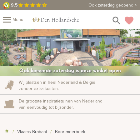
9.5
9.5
Maak een vrijblijvende afspraak
Ook zaterdag geopend >
star
star
star
star
star_half
close
menu
search
favorite
Menu
Mijn
Assortiment
Fotoboek
Informatie
Fotomap
Prijzen
Over
Ook komende zaterdag is onze winkel open
ons
Winkels
Contact
Wij plaatsen in heel Nederland & België
zonder extra kosten.
De grootste inspiratietuinen van Nederland
van eenvoudig tot bijzonder.
Vlaams-Brabant
Boortmeerbeek