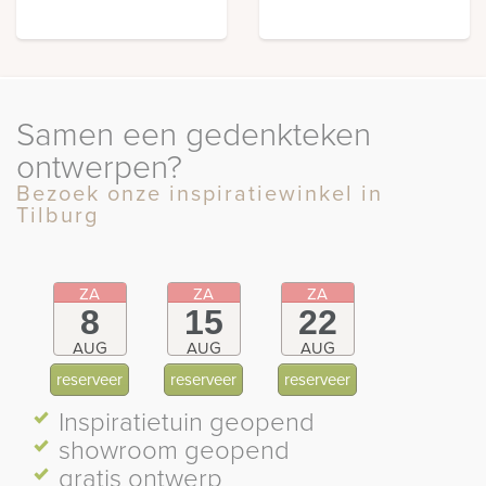
Samen een gedenkteken
ontwerpen?
Bezoek onze inspiratiewinkel in
Tilburg
ZA
ZA
ZA
8
15
22
AUG
AUG
AUG
reserveer
reserveer
reserveer
Inspiratietuin
geopend
showroom
geopend
gratis ontwerp