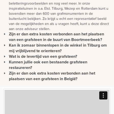
beletteringsvoorbeelden en nog veel meer. In onze
inspiratietuinen in o.a. Elst. Tilburg, Wezep en Rotterdam kunt u
bovendien meer dan 600 van grafmonumenten in de
buitenlucht bekijken. Zo krijgt u echt een representatief beeld
van de mogelijkheden en als u vragen heeft, kunt u deze direct
aan onze adviseur stellen.
Zijn er dan extra kosten verbonden aan het plaatsen
van een grafsteen in de buurt van Boortmeerbeek?
Kan ik zomaar binnenlopen in de winkel in Tilburg om
Wij hanteren voor iedere begraafplaats in Nederland hetzelfde
tarief voor plaatsing. Zodoende betaalt u geen extra kosten
mij vrijblijvend te orienteren?
voor de plaatsing van een grafmonument in uw regio. Wij
Wat is de levertijd van een grafsteen?
U kunt gewoon langskomen om rustig ideeën op te doen en te
plaatsen in heel Nederland en zijn op de hoogte van de lokale
oriënteren. Wilt u advies? Dan is het verstandig om een afspraak
Kunnen jullie ook een bestaande grafsteen
De levertijd van een gedenkteken wordt met name bepaald
richtlijnen van de meeste begraafplaatsen. Hiermee houden wij
te maken. Zo hoeft u niet onnodig te wachten en wordt u direct
door de mate waarin het materiaal beschikbaar is. Omdat wij met
restaureren?
ook rekening tijdens het maken van het ontwerp.
geholpen.
natuurlijke materiaalsoorten werken die per schip worden
Zijn er dan ook extra kosten verbonden aan het
Het is zeker mogelijk om een bestaande grafsteen te
vervoerd vanuit alle delen van de wereld, kunnen levertijden
restaureren. Houdt u wel rekening met kosten voor het afhalen
plaatsen van een grafsteen in België?
tussen de 7 en 15 weken bedragen.
van de grafsteen en het reinigen van het monument. In veel
Wij hanteren voor iedere begraafplaats in België hetzelfde tarief
gevallen is het voordeliger om een nieuwe grafsteen te
voor plaatsing. Zodoende betaalt u geen extra kosten voor de
ontwerpen dan een bestaande steen te restaureren.
plaatsing van een grafmonument in uw regio. Wij plaatsen in
heel België en zijn op de hoogte van de lokale richtlijnen van
de meeste begraafplaatsen. Hiermee houden wij ook rekening
tijdens het maken van het ontwerp.