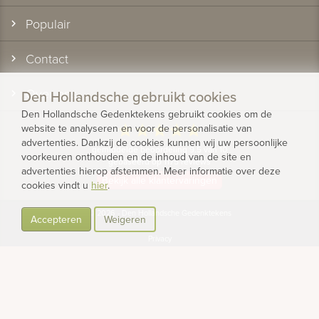
Populair
Contact
Over ons
Den Hollandsche gebruikt cookies
Den Hollandsche Gedenktekens gebruikt cookies om de
website te analyseren en voor de personalisatie van
star
star
star
star
star
advertenties. Dankzij de cookies kunnen wij uw persoonlijke
gemiddelde beoordeling 9.5 van 10
voorkeuren onthouden en de inhoud van de site en
gebaseerd op 1175 reviews
advertenties hierop afstemmen. Meer informatie over deze
Bekijk alle klantervaringen
cookies vindt u
hier
.
© 2026 - Den Hollandsche Gedenktekens
Accepteren
Weigeren
Privacy
Cookies
Algemene voorwaarden
Intellectueel eigendom & gebruiksvoorwaarden