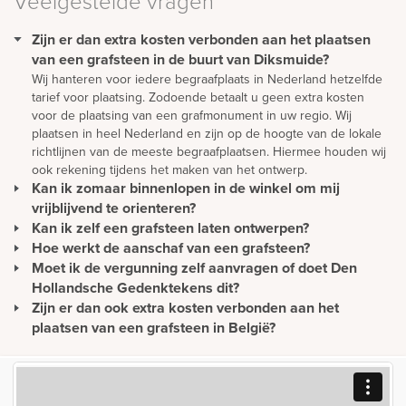
Veelgestelde vragen
Zijn er dan extra kosten verbonden aan het plaatsen
van een grafsteen in de buurt van Diksmuide?
Wij hanteren voor iedere begraafplaats in Nederland hetzelfde
tarief voor plaatsing. Zodoende betaalt u geen extra kosten
voor de plaatsing van een grafmonument in uw regio. Wij
plaatsen in heel Nederland en zijn op de hoogte van de lokale
richtlijnen van de meeste begraafplaatsen. Hiermee houden wij
ook rekening tijdens het maken van het ontwerp.
Kan ik zomaar binnenlopen in de winkel om mij
vrijblijvend te orienteren?
Kan ik zelf een grafsteen laten ontwerpen?
U kunt gewoon langskomen om rustig ideeën op te doen en te
oriënteren. Wilt u advies? Dan is het verstandig om een afspraak
Hoe werkt de aanschaf van een grafsteen?
Een mooie en persoonlijke grafsteen moet natuurlijk eerst
te maken. Zo hoeft u niet onnodig te wachten en wordt u direct
ontworpen worden. We bieden u de mogelijkheid om vanuit uw
Moet ik de vergunning zelf aanvragen of doet Den
De aanschaf van een grafmonument begint vaak bij de
geholpen.
eigen ontwerp een gedenkteken te realiseren maar u kunt er
orieëntatie. Daarna verwerken wij ideeën die u heeft in een
Hollandsche Gedenktekens dit?
natuurlijk ook voor kiezen om het ontwerp geheel vrijblijvend
vrijblijvend ontwerp. U ontvangt een prijsopgave een een
Zijn er dan ook extra kosten verbonden aan het
Als Den Hollandsche Gedenktekens het monument plaatst,
en gratis door onze adviseurs te laten maken. We staan open
digitaal voorstel. Na goedkeuring onderhouden wij contact met
nemen wij contact op met de gemeente voor het aanvragen van
plaatsen van een grafsteen in België?
voor al uw ideeën.
de gemeente voor de vergunning en met de begraafplaats voor
de vergunning.
Wij hanteren voor iedere begraafplaats in België hetzelfde tarief
de plaatsing van het monument.
voor plaatsing. Zodoende betaalt u geen extra kosten voor de
plaatsing van een grafmonument in uw regio. Wij plaatsen in
heel België en zijn op de hoogte van de lokale richtlijnen van