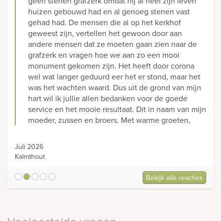
geen stenen grafzerk omdat hij al heel zijn leven
huizen gebouwd had en al genoeg stenen vast
gehad had. De mensen die al op het kerkhof
geweest zijn, vertellen het gewoon door aan
andere mensen dat ze moeten gaan zien naar de
grafzerk en vragen hoe we aan zo een mooi
monument gekomen zijn. Het heeft door corona
wel wat langer geduurd eer het er stond, maar het
was het wachten waard. Dus uit de grond van mijn
hart wil ik jullie allen bedanken voor de goede
service en het mooie resultaat. Dit in naam van mijn
moeder, zussen en broers. Met warme groeten,
Juli 2026
Kalmthout
Bekijk alle reacties
5