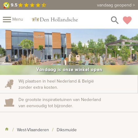
9.5
9.5
Maak een vrijblijvende afspraak
vandaag geopend >
star
star
star
star
star_half
close
menu
search
favorite
Menu
Mijn
Assortiment
Fotoboek
Informatie
Fotomap
Prijzen
Over
Vandaag is onze winkel open
ons
Winkels
Contact
Wij plaatsen in heel Nederland & België
zonder extra kosten.
De grootste inspiratietuinen van Nederland
van eenvoudig tot bijzonder.
West-Vlaanderen
Diksmuide