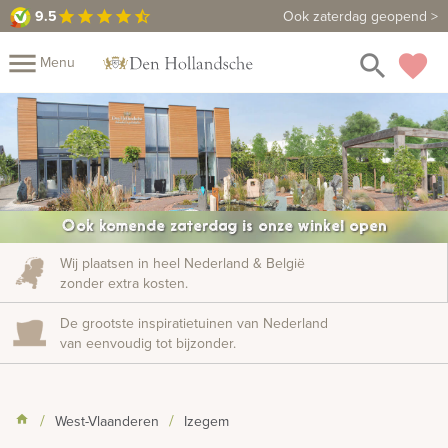
9.5
9.5
Maak een vrijblijvende afspraak
Ook zaterdag geopend >
star
star
star
star
star_half
close
menu
search
favorite
Menu
Mijn
Assortiment
Fotoboek
Informatie
Fotomap
Prijzen
Over
Ook komende zaterdag is onze winkel open
ons
Winkels
Contact
Wij plaatsen in heel Nederland & België
zonder extra kosten.
De grootste inspiratietuinen van Nederland
van eenvoudig tot bijzonder.
West-Vlaanderen
Izegem