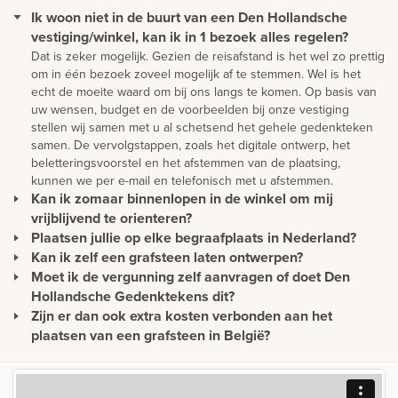
Ik woon niet in de buurt van een Den Hollandsche
vestiging/winkel, kan ik in 1 bezoek alles regelen?
Dat is zeker mogelijk. Gezien de reisafstand is het wel zo prettig
om in één bezoek zoveel mogelijk af te stemmen. Wel is het
echt de moeite waard om bij ons langs te komen. Op basis van
uw wensen, budget en de voorbeelden bij onze vestiging
stellen wij samen met u al schetsend het gehele gedenkteken
samen. De vervolgstappen, zoals het digitale ontwerp, het
beletteringsvoorstel en het afstemmen van de plaatsing,
kunnen we per e-mail en telefonisch met u afstemmen.
Kan ik zomaar binnenlopen in de winkel om mij
vrijblijvend te orienteren?
Plaatsen jullie op elke begraafplaats in Nederland?
U kunt gewoon langskomen om rustig ideeën op te doen en te
oriënteren. Wilt u advies? Dan is het verstandig om een afspraak
Kan ik zelf een grafsteen laten ontwerpen?
Wij plaatsen monumenten zonder extra kosten in heel
te maken. Zo hoeft u niet onnodig te wachten en wordt u direct
Nederland. Daarnaast plaatsen we monumenten in overleg ook
Moet ik de vergunning zelf aanvragen of doet Den
Een mooie en persoonlijke grafsteen moet natuurlijk eerst
geholpen.
in België en Duitsland. Onze werkwijze is hierop ingericht. Ons
ontworpen worden. We bieden u de mogelijkheid om vanuit uw
Hollandsche Gedenktekens dit?
team van vakmensen plaatst alle soorten monumenten volgens
eigen ontwerp een gedenkteken te realiseren maar u kunt er
Zijn er dan ook extra kosten verbonden aan het
Als Den Hollandsche Gedenktekens het monument plaatst,
hoge kwaliteitseisen. Zij brengen vrijwel iedere week een
natuurlijk ook voor kiezen om het ontwerp geheel vrijblijvend
nemen wij contact op met de gemeente voor het aanvragen van
plaatsen van een grafsteen in België?
bezoek aan uw regio en zijn dus zeer regelmatig bij u in buurt.
en gratis door onze adviseurs te laten maken. We staan open
de vergunning.
Wij hanteren voor iedere begraafplaats in België hetzelfde tarief
voor al uw ideeën.
voor plaatsing. Zodoende betaalt u geen extra kosten voor de
plaatsing van een grafmonument in uw regio. Wij plaatsen in