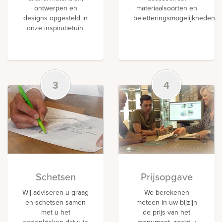
ontwerpen en
materiaalsoorten en
designs opgesteld in
beletteringsmogelijkheden.
onze inspiratietuin.
3
4
Schetsen
Prijsopgave
Wij adviseren u graag
We berekenen
en schetsen samen
meteen in uw bijzijn
met u het
de prijs van het
gedenkteken dat u in
monument, zodat u