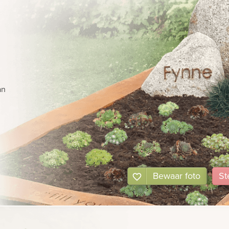
an
Bewaar foto
St