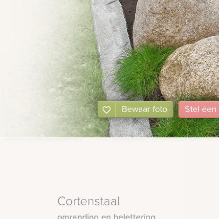
Bewaar foto
Stel
een
Cortenstaal
omranding en belettering