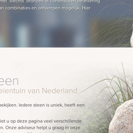
t ‘slechts’ bronzen of cortenstalen belettering
 van combinaties en ontwerpen mogelijk. Hier
teen
keientuin van Nederland
kijken. Iedere steen is uniek, heeft een
et u op deze pagina veel verschillende
. Onze adviseur helpt u graag in onze