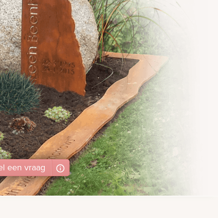
el
een
vraag