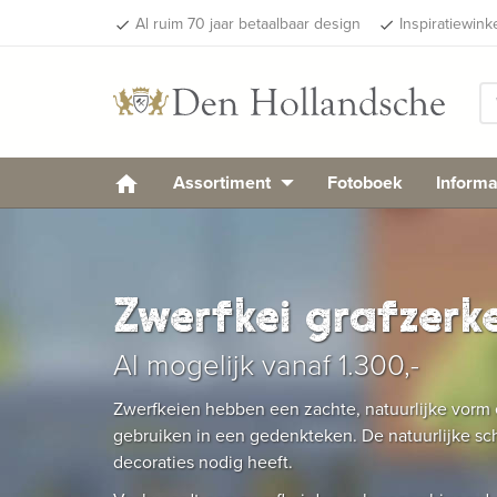
Al ruim 70 jaar betaalbaar design
Inspiratiewink
done
done
Assortiment
Fotoboek
Informa
Zwerfkei grafzerk
Al mogelijk vanaf 1.300,-
Zwerfkeien hebben een zachte, natuurlijke vorm 
gebruiken in een gedenkteken. De natuurlijke sch
decoraties nodig heeft.