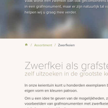
Vaak wordt een zwerfkei dan ook gecombineerd me
in een grafmonument, maar er zijn natuurlijk tal
helpen wij u graag mee verder.
Assortiment
Zwerfkeien
Zwerfkei als grafs
zelf uitzoeken in de grootste 
In onze keientuin kunt u honderden exemplaren be
eigen vorm en kleuren patroon.
Om u een idee te geven van de mogelijkheden, zi
voorbeelden van grafmonumenten met zwerfkeien