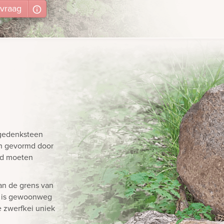
vraag
 gedenksteen
n gevormd door
nd moeten
an de grens van
r is gewoonweg
e zwerfkei uniek