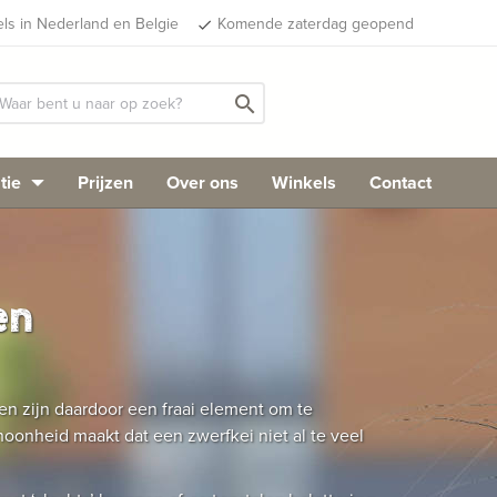
els in Nederland en Belgie
Komende zaterdag geopend
done
search
tie
Prijzen
Over ons
Winkels
Contact
en
en zijn daardoor een fraai element om te
oonheid maakt dat een zwerfkei niet al te veel