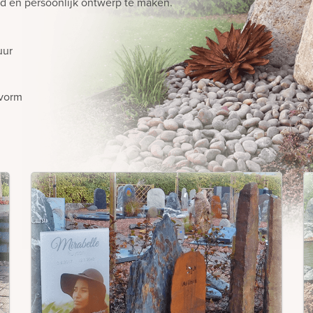
 en persoonlijk ontwerp te maken.
uur
vorm