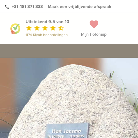
+31 481 371 333
Maak een vrijblijvende afspraak
phone
Uitstekend 9.5 van 10
favorite
star
star
star
star
star_half
Mijn Fotomap
1174 Kiyoh beoordelingen